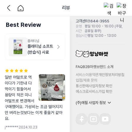
리뷰
고객센터
1644-3955
Best Review
운영
평일 10:00 - 16:00 (주말,
시간
공휴일 휴무)
점심시간
평일 12:00 - 13:00
플래티넘
플래티넘 소프트
(반습식) 사료
FAQ
B2B마켓
브랜드 소개
서비스이용약관
개인정보처리방침
일반 어덜트로 먹
입점/제휴 문의
이다가 기한내 다 
통신판매사업자정보 확인
먹이기 힘들어서 
에스크로서비스가입 확인
용량이 적은 미니 
어덜트로 변경해서 
(주)에필 사업자 정보
구매했어요. 가성비는 조금 떨어지지
만 버리는것보다는 이게 좋을거 같아
요.
j*******
|
2024.10.23