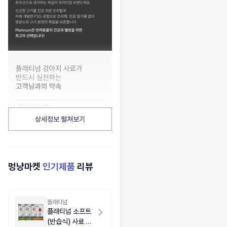
상세정보 펼쳐보기
멍냥마켓
인기제품
리뷰
플래티넘
플래티넘 소프트
(반습식) 사료 샘