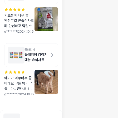
플
기호성이 너무 좋고
완전무결 반습식사료
라 안심하고 먹일수
있어서 좋아요 변을
u*******
|
2024.10.16
보면서 다른사료와
혼합급여하면서 익숙
해지는 기간은 필요
플래티넘
한거같아요
플래티넘 강아지
메뉴 습식사료
애기가 너무너무 좋
아해요 코를 박고 먹
습니다.. 원래도 건식
보단 습식 좋아하는
g*******
|
2024.10.22
아인데 이건 너무너
무 좋아해서 재구매
의사 있습니다 ~!!!!!!