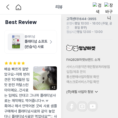
리뷰
고객센터
1644-3955
Best Review
운영시
평일 10:00 - 16:00 (주말, 공
간
휴일 휴무)
점심시간
평일 12:00 - 13:00
플래티넘
플래티넘 소프트
(반습식) 사료
FAQ
B2B마켓
브랜드 소개
서비스이용약관
개인정보처리방침
배송 빠르게 잘받
입점/제휴 문의
았구요~저희 반려
통신판매사업자정보 확인
견은 10개월된 입
에스크로서비스가입 확인
맛 완전 까탈스런 
+
2
아이예요..건사료
(주)에필 사업자 정보
는 입에도 안대고 그나마 플래티넘사
료는 깨작해도 먹어줍니다ㅠ.ㅠ

혹여나 해서 안먹어본 굿씨 사료 샘플 
구매해서 플래티넘사료와 같이 놓았
더니 플래티넘사료만 먹었네요^^;; 사