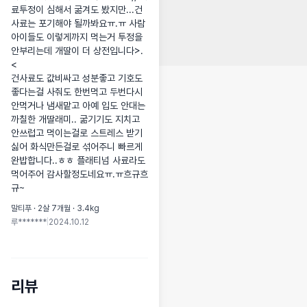
료투정이 심해서 굶겨도 봤지만...건
사료는 포기해야 될까봐요ㅠ.ㅠ 사람
아이들도 이렇게까지 먹는거 투정을 
안부리는데 개딸이 더 상전입니다>.
< 

건사료도 값비싸고 성분좋고 기호도 
좋다는걸 사줘도 한번먹고 두번다시 
안먹거나 냄새맡고 아예 입도 안대는 
까칠한 개딸래미.. 굶기기도 지치고 
안쓰럽고 먹이는걸로 스트레스 받기
싫어 화식만든걸로 섞어주니 빠르게 
완밥합니다..ㅎㅎ 플래티넘 사료라도 
먹어주어 감사할정도네요ㅠ.ㅠ흐규흐
규~
말티푸 · 2살 7개월 · 3.4kg
루*******
|
2024.10.12
리뷰