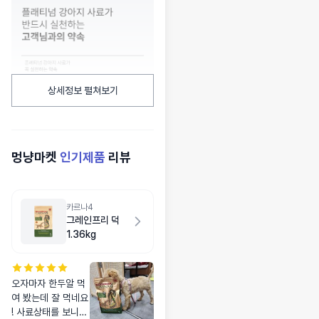
상세정보 펼쳐보기
멍냥마켓
인기제품
리뷰
카르나4
그레인프리 덕
1.36kg
오자마자 한두알 먹
여 봤는데 잘 먹네요
! 사료상태를 보니