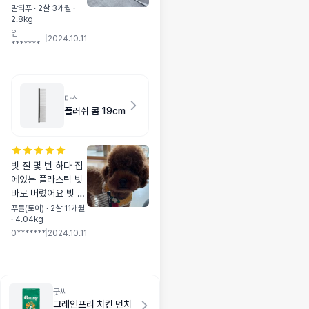
신경써서 만든것 같
말티푸 · 2살 3개월 ·
2.8kg
아 울 강쥐한테 마음
임
놓고 먹여도 될듯합
|
2024.10.11
*******
니다.
마스
플러쉬 콤 19cm
빗 질 몇 번 하다 집
에있는 플라스틱 빗
바로 버렸어요 빗 하
나 바꿨다고 이렇게
푸들(토이) · 2살 11개월
· 4.04kg
애가 딜라지다니요
0*******
|
2024.10.11
..^^
굿씨
그레인프리 치킨 먼치