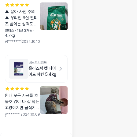
⚠️ 응아 사진 주의
⚠️ 우리집 9살 말티
즈 꼼이는 성격도 예
+
1
민, 장도 예민, 입맛
말티즈 · 11살 3개월 ·
4.7kg
도 까다롭습니다. 지
꼼*******
|
2024.10.10
금까지 크게 아픈적
은 없었지만 간혹가
다 묽은 설사에 간식
끊은지는 몇년이 되
베스트브리드
었고, 저도 사료에는
홀리스틱 캣 다이
유목민이였기에 검진
어트 치킨 5.4kg
이나 케어같은것만
신경써주었어요. 그
래도 입에 들어가는
원래 모든 사료를 호
건 아무거나 줄 수 없
불호 없이 다 잘 먹는
다고 생각해서 열심
고양이지만 급식기에
히 공부하다 여러가
사료 채울 때 달려와
y*******
|
2024.10.09
지 좋은 사료들을 찾
서 훔쳐먹을 정도로
았고, 더 좋은 사료도
잘 먹습니다. 사료대
사줘봤지만 현재는
란 때 품절이라 잠깐
꾸준히 잘 먹는 사료