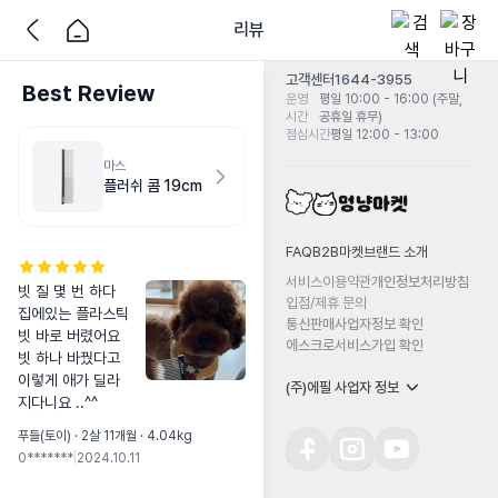
리뷰
고객센터
1644-3955
Best Review
운영
평일 10:00 - 16:00 (주말,
시간
공휴일 휴무)
점심시간
평일 12:00 - 13:00
마스
플러쉬 콤 19cm
FAQ
B2B마켓
브랜드 소개
서비스이용약관
개인정보처리방침
빗 질 몇 번 하다 
입점/제휴 문의
집에있는 플라스틱 
통신판매사업자정보 확인
빗 바로 버렸어요

에스크로서비스가입 확인
빗 하나 바꿨다고 
이렇게 애가 딜라
(주)에필 사업자 정보
지다니요 ..^^
푸들(토이) · 2살 11개월 · 4.04kg
0*******
|
2024.10.11