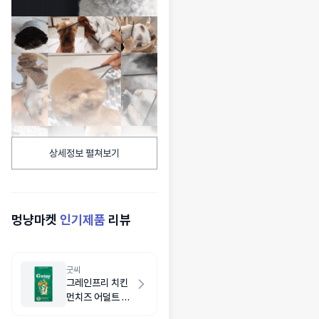
상세정보 펼쳐보기
멍냥마켓
인기제품
리뷰
굿씨
그레인프리 치킨
먼치즈 어덜트 스
몰바이트 2kg