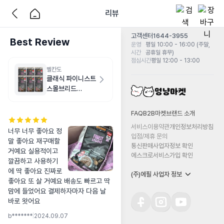
리뷰
고객센터
1644-3955
Best Review
운영
평일 10:00 - 16:00 (주말,
시간
공휴일 휴무)
점심시간
평일 12:00 - 13:00
벨칸도
클래식 파이니스트
스몰브리드
6kg(1kg X 6개)
FAQ
B2B마켓
브랜드 소개
서비스이용약관
개인정보처리방침
너무 너무 좋아요 정
입점/제휴 문의
말 좋아요 재구매할
통신판매사업자정보 확인
거예요 실용적이고 
에스크로서비스가입 확인
깔끔하고 사용하기
에 딱 좋아요 진짜로 
(주)에필 사업자 정보
좋아요 또 살 거예요 배송도 빠르고 딱 
맘에 들었어요 결제하자마자 다음 날 
바로 왓어요
b*******
|
2024.09.07