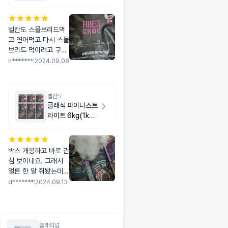
벨칸도 스몰브리드먹
고 연어먹고 다시 스몰
브리드 먹이려고 구매
했어요. 번갈아 먹이고
n*******
|
2024.09.08
있어요. 잘먹습니다^^
벨칸도
클래식 파이니스트
라이트 6kg(1kg
X 6개)
박스 개봉하고 바로 관
심 보이네요. 그래서
얼른 한 알 줘봤는데
안먹어요;;ㅎㅎㅎ 기존
d*******
|
2024.09.13
사료에 한 알 몰래 섞
어서 주니 모른척하고
먹어요. 적응해야죠^^
플래티넘