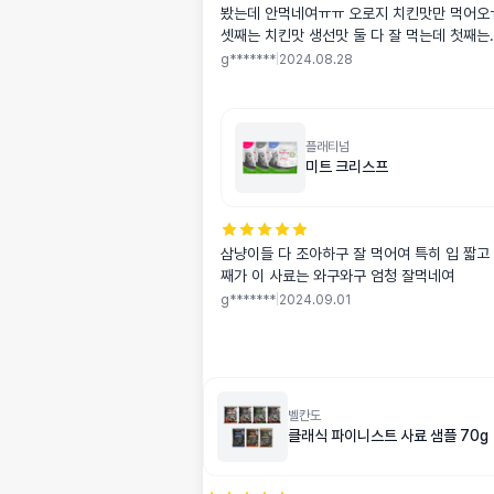
봤는데 안먹네여ㅠㅠ 오로지 치킨맛만 먹어오
셋째는 치킨맛 생선맛 둘 다 잘 먹는데 첫째는.
향이 아닌가봅니댜ㅜ
g*******
|
2024.08.28
플래티넘
미트 크리스프
삼냥이들 다 조아하구 잘 먹어여 특히 입 짧고
째가 이 사료는 와구와구 엄청 잘먹네여
g*******
|
2024.09.01
벨칸도
클래식 파이니스트 사료 샘플 70g