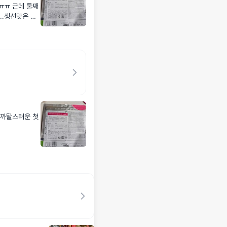
ㅠㅠ 근데 둘째
..생선맛은 취
 까탈스러운 첫