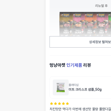
상세정보 펼쳐보
멍냥마켓
인기제품
리뷰
플래티넘
미트 크리스프 샘플_50g
치킨맛만 먹다가 이번에 생선맛 물량 풀렸다길