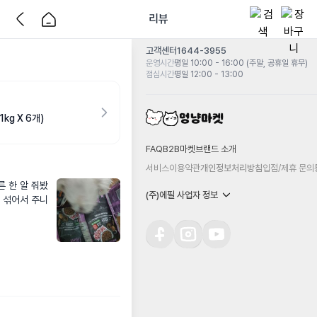
리뷰
고객센터
1644-3955
운영시간
평일 10:00 - 16:00 (주말, 공휴일 휴무)
점심시간
평일 12:00 - 13:00
kg X 6개)
FAQ
B2B마켓
브랜드 소개
서비스이용약관
개인정보처리방침
입점/제휴 문의
른 한 알 줘봤
(주)에필 사업자 정보
 섞어서 주니 