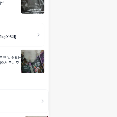
^^
kg X 6개)
른 한 알 줘봤는
섞어서 주니 모