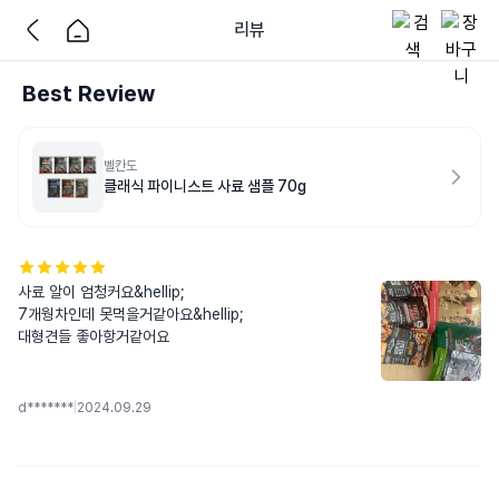
리뷰
Best Review
벨칸도
클래식 파이니스트 사료 샘플 70g
사료 알이 엄청커요&hellip;

7개웡차인데 못먹을거같아요&hellip;

대형견들 좋아항거같어요
d*******
|
2024.09.29