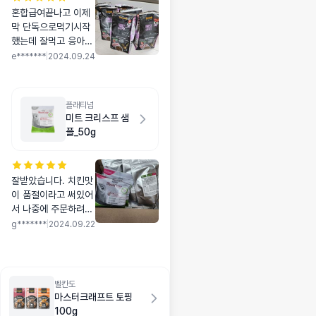
혼합급여끝나고 이제
막 단독으로먹기시작
했는데 잘먹고 응아도
예쁘게 잘싸요! 조금더
e*******
|
2024.09.24
먹여봐야 다이어트효
과는 알수있을거 같아
여 밀로 표기된부분
플래티넘
톡톡으로 성분 다알려
미트 크리스프 샘
주셔서 믿고 급여할수
플_50g
있을것같아요 효과있
으면 재구매하러 오겠
습니다❤️
잘받았습니다. 치킨맛
이 품절이라고 써있어
서 나중에 주문하려다
가 소분되어있는 100
g*******
|
2024.09.22
그람짜리 15개를 같은
가격으로 올려져있어
서 바로 주문하였습니
다. 닭가슴살 한덩이
벨칸도
도 다 먹으면 토하는
마스터크래프트 토핑
입짧은 냥이라서 1.5
100g