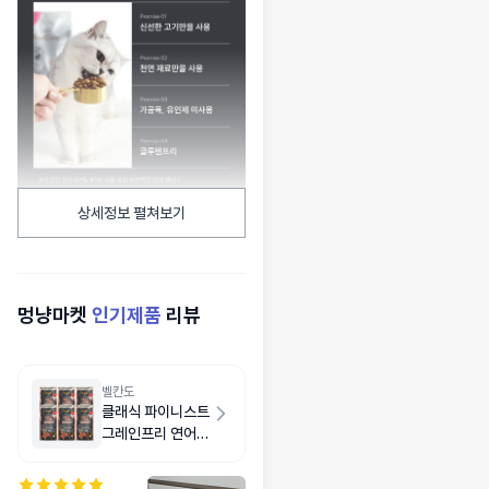
상세정보 펼쳐보기
멍냥마켓
인기제품
리뷰
벨칸도
클래식 파이니스트
그레인프리 연어
6kg(1kg X 6개)