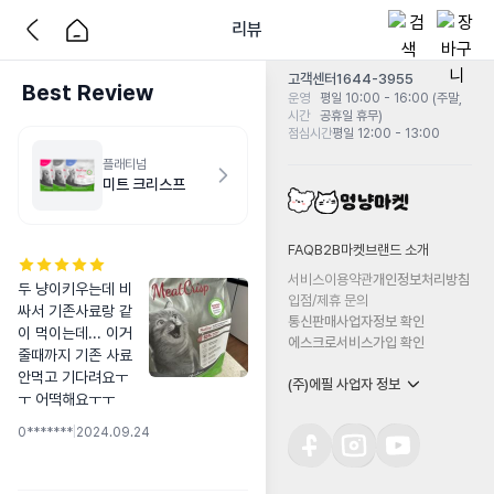
리뷰
고객센터
1644-3955
Best Review
운영
평일 10:00 - 16:00 (주말,
시간
공휴일 휴무)
점심시간
평일 12:00 - 13:00
플래티넘
미트 크리스프
FAQ
B2B마켓
브랜드 소개
서비스이용약관
개인정보처리방침
두 냥이키우는데 비
입점/제휴 문의
싸서 기존사료랑 같
통신판매사업자정보 확인
이 먹이는데... 이거 
에스크로서비스가입 확인
줄때까지 기존 사료 
안먹고 기다려요ㅜ
(주)에필 사업자 정보
ㅜ 어떡해요ㅜㅜ
0*******
|
2024.09.24