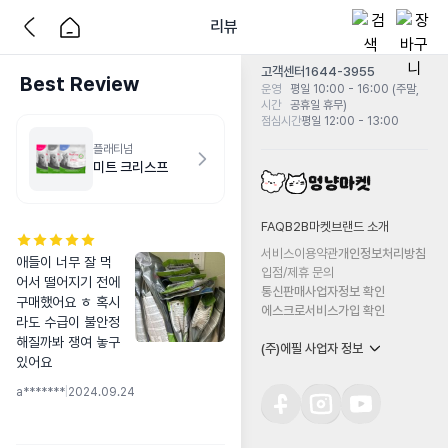
리뷰
고객센터
1644-3955
Best Review
운영
평일 10:00 - 16:00 (주말,
시간
공휴일 휴무)
점심시간
평일 12:00 - 13:00
플래티넘
미트 크리스프
FAQ
B2B마켓
브랜드 소개
서비스이용약관
개인정보처리방침
애들이 너무 잘 먹
입점/제휴 문의
어서 떨어지기 전에 
통신판매사업자정보 확인
구매했어요 ㅎ 혹시
에스크로서비스가입 확인
라도 수급이 불안정 
해질까봐 쟁여 놓구 
(주)에필 사업자 정보
있어요
a*******
|
2024.09.24