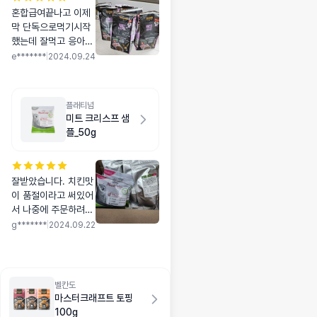
혼합급여끝나고 이제
막 단독으로먹기시작
했는데 잘먹고 응아도
예쁘게 잘싸요! 조금더
e*******
|
2024.09.24
먹여봐야 다이어트효
과는 알수있을거 같아
여 밀로 표기된부분
플래티넘
톡톡으로 성분 다알려
미트 크리스프 샘
주셔서 믿고 급여할수
플_50g
있을것같아요 효과있
으면 재구매하러 오겠
습니다❤️
잘받았습니다. 치킨맛
이 품절이라고 써있어
서 나중에 주문하려다
가 소분되어있는 100
g*******
|
2024.09.22
그람짜리 15개를 같은
가격으로 올려져있어
서 바로 주문하였습니
다. 닭가슴살 한덩이
벨칸도
도 다 먹으면 토하는
마스터크래프트 토핑
입짧은 냥이라서 1.5
100g