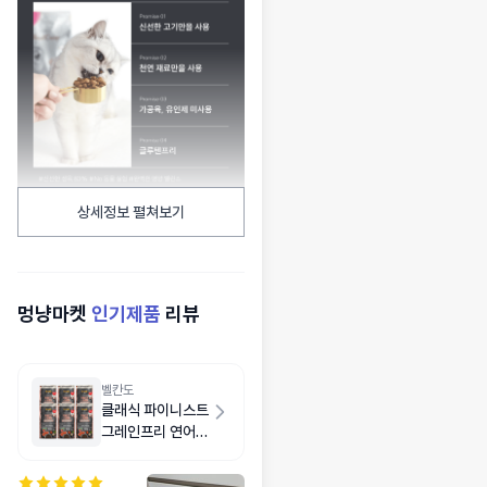
상세정보 펼쳐보기
멍냥마켓
인기제품
리뷰
벨칸도
클래식 파이니스트
그레인프리 연어
6kg(1kg X 6개)