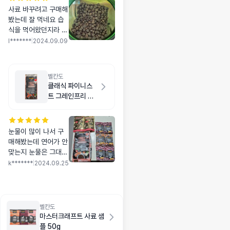
사료 바꾸려고 구매해
봤는데 잘 먹네요 습
식을 먹어왔던지라 씹
는데 좀 힘들어 하지
l*******
|
2024.09.09
만 생선냄새 맡고선
환장하고 먹습니다 물
에 불려줘야 할거같아
벨칸도
요 지켜보고 대용량으
클래식 파이니스
로 구매할께요
트 그레인프리 연
어 1kg
눈물이 많이 나서 구
매해봤는데 연어가 안
맞는지 눈물은 그대로
인데.. 기호성은 좋아
k*******
|
2024.09.25
요. 잘 먹었습니다^^
벨칸도
마스터크래프트 사료 샘
플 50g