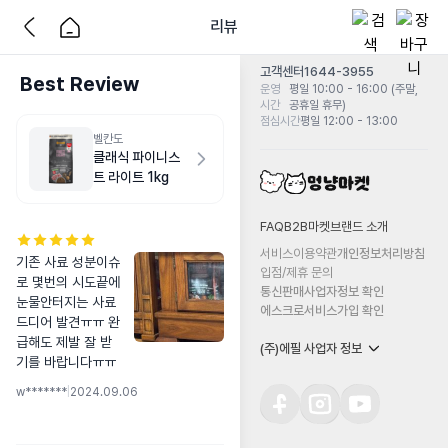
리뷰
고객센터
1644-3955
Best Review
운영
평일 10:00 - 16:00 (주말,
시간
공휴일 휴무)
점심시간
평일 12:00 - 13:00
벨칸도
클래식 파이니스
트 라이트 1kg
FAQ
B2B마켓
브랜드 소개
서비스이용약관
개인정보처리방침
기존 사료 성분이슈
입점/제휴 문의
로 몇번의 시도끝에 
통신판매사업자정보 확인
눈물안터지는 사료 
에스크로서비스가입 확인
드디어 발견ㅠㅠ 완
급해도 제발 잘 받
(주)에필 사업자 정보
기를 바랍니다ㅠㅠ
w*******
|
2024.09.06