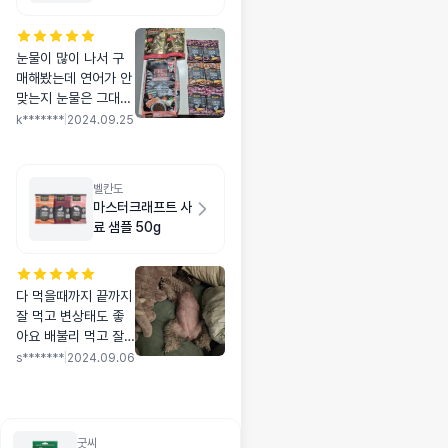
1kg
눈물이 많이 나서 구
매해봤는데 연어가 안
맞는지 눈물은 그대로
인데.. 기호성은 좋아
k*******
|
2024.09.25
요. 잘 먹었습니다^^
벨칸도
마스터크래프트 사
료 샘플 50g
다 먹을때까지 끝까지
잘 먹고 변상태도 좋
아요 배불리 먹고 잘
자는 모습 보면 뿌듯
s*******
|
2024.09.06
또 구입하러 왔다 후
기쓰고 가요 2봉째 먹
이면서 연속으로 3봉
산 사료는 처음
굿씨