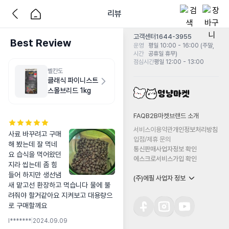
리뷰
고객센터
1644-3955
Best Review
운영
평일 10:00 - 16:00 (주말,
시간
공휴일 휴무)
점심시간
평일 12:00 - 13:00
벨칸도
클래식 파이니스트
스몰브리드 1kg
FAQ
B2B마켓
브랜드 소개
서비스이용약관
개인정보처리방침
사료 바꾸려고 구매
입점/제휴 문의
해 봤는데 잘 먹네
통신판매사업자정보 확인
요 습식을 먹어왔던
에스크로서비스가입 확인
지라 씹는데 좀 힘
들어 하지만 생선냄
(주)에필 사업자 정보
새 맡고선 환장하고 먹습니다 물에 불
려줘야 할거같아요 지켜보고 대용량으
로 구매할께요
l*******
|
2024.09.09