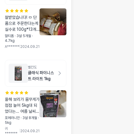
잘받았습니다! ㅁ 단
품으로 주문한다는게
실수로 100g*13개
소분된거로 주문했는
말티폼 · 3살 5개월 ·
4.7kg
데 이것도 괜찮은것
A*******
|
2024.09.21
같네요 ㅎㅎ
벨칸도
클래식 파이니스
트 라이트 1kg
올해 보리가 몸무게가
점점 늘어 5kg대 되
었다는... 여름 날씨가
미치도록 너무 더워져
포메라니안 · 3살 8개월 ·
5kg
서 산책도 많이 못하
귀
니 집에만 있는 보리
|
2024.09.21
*******