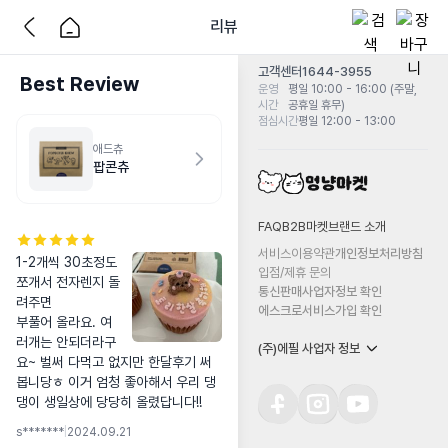
리뷰
고객센터
1644-3955
Best Review
운영
평일 10:00 - 16:00 (주말,
시간
공휴일 휴무)
점심시간
평일 12:00 - 13:00
애드츄
팝콘츄
FAQ
B2B마켓
브랜드 소개
서비스이용약관
개인정보처리방침
1-2개씩 30초정도 
입점/제휴 문의
쪼개서 전자렌지 돌
통신판매사업자정보 확인
려주면 

에스크로서비스가입 확인
부풀어 올라요. 여
러개는 안되더라구
(주)에필 사업자 정보
요~ 벌써 다먹고 없지만 한달후기 써
봅니당ㅎ 이거 엄청 좋아해서 우리 댕
댕이 생일상에 당당히 올렸답니다!!
s*******
|
2024.09.21