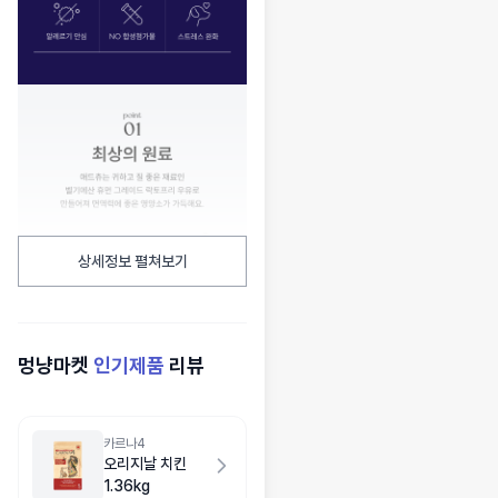
상세정보 펼쳐보기
멍냥마켓
인기제품
리뷰
카르나4
오리지날 치킨
1.36kg