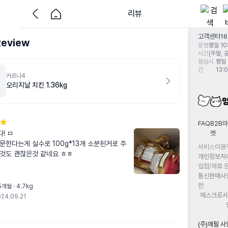
리뷰
고객센터
1
Review
운영
평일 10:
시간
(주말, 
점심시
평일 
간
13:
카르나4
오리지날 치킨 1.36kg
FAQ
B2B마
켓
 ㅁ

문한다는게 실수로 100g*13개 소분된거로 주
서비스이용
것도 괜찮은것 같네요 ㅎㅎ
개인정보처
입점/제휴 
통신판매사
인
개월 · 4.7kg
에스크로서
24.09.21
(주)에필 사