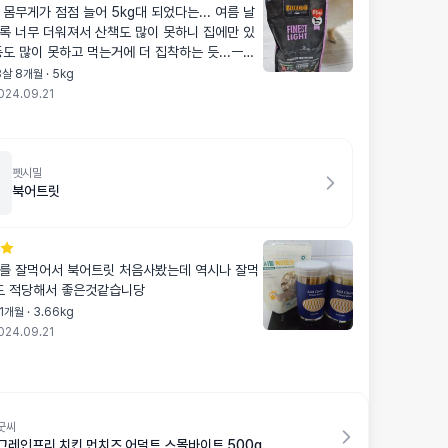
몸무게가 점점 늘어 5kg대 되었다는... 여름 날
록 너무 더워져서 산책도 많이 못하니 집에만 있
도 많이 못하고 먹는거에 더 집착하는 듯...ㅡㅡ;;
지 다들 독하게 다이어트 시키던데 라이트 샘플은
살 8개월 · 5kg
데 함 도전해 봅니다~~~^^
024.09.21
펫시밀
북어트릿
를 잘먹어서 북어트릿 처음사봤는데 역시나 잘먹
! 크키도 적당해서 좋은것같습니당
1개월 · 3.66kg
024.09.21
굿씨
그레인프리 치킨 먼치즈 어덜트 스몰바이트 500g