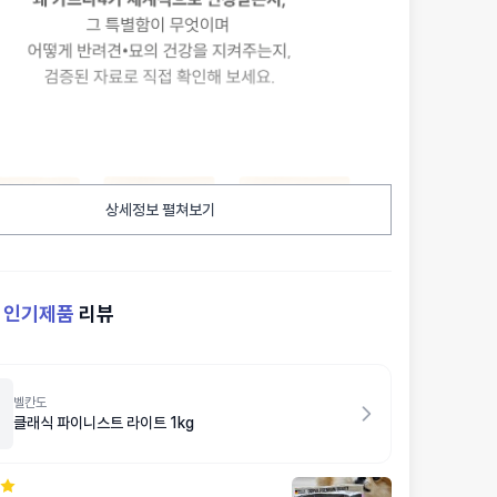
상세정보 펼쳐보기
켓
인기제품
리뷰
벨칸도
클래식 파이니스트 라이트 1kg