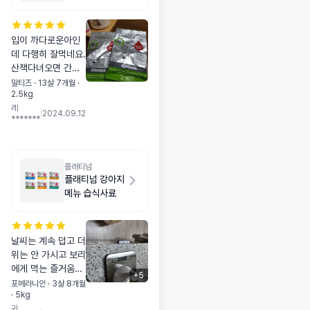
플
입이 까다로운아인
데 다행히 잘먹네요.
산책다녀오면 간식
으로 몇개씩 먹여봤
말티즈 · 13살 7개월 ·
2.5kg
는데 너무 잘먹어요.
레
|
2024.09.12
*******
플래티넘
플래티넘 강아지
메뉴 습식사료
날씨는 계속 덥고 더
위는 안 가시고 보리
에게 먹는 즐거움을
+
5
주기 위해서 눈여겨
포메라니안 · 3살 8개월
· 5kg
봐뒀던 플래티넘 습
귀