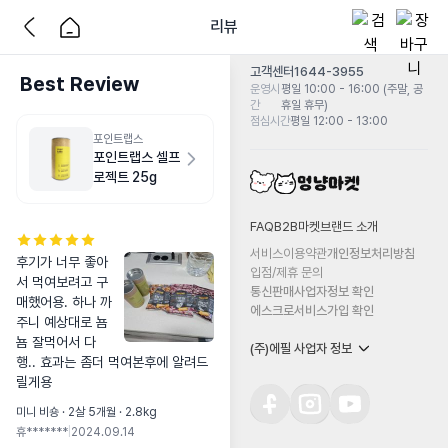
리뷰
고객센터
1644-3955
Best Review
운영시
평일 10:00 - 16:00 (주말, 공
간
휴일 휴무)
점심시간
평일 12:00 - 13:00
포인트랩스
포인트랩스 셀프
로젝트 25g
FAQ
B2B마켓
브랜드 소개
서비스이용약관
개인정보처리방침
후기가 너무 좋아
입점/제휴 문의
서 먹여보려고 구
통신판매사업자정보 확인
매했어용. 하나 까
에스크로서비스가입 확인
주니 예상대로 뇸
뇸 잘먹어서 다
(주)에필 사업자 정보
행.. 효과는 좀더 먹여본후에 알려드
릴게용
미니 비숑 · 2살 5개월 · 2.8kg
휴*******
|
2024.09.14