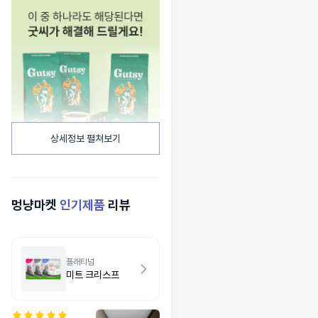
상세정보 펼쳐보기
멍냥마켓
인기제품
리뷰
플래티넘
미트 크리스프