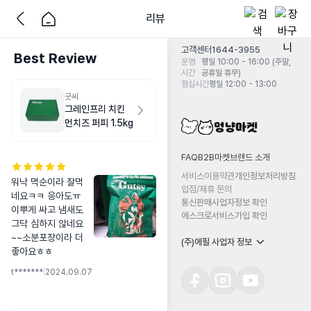
리뷰
고객센터
1644-3955
Best Review
운영
평일 10:00 - 16:00 (주말,
시간
공휴일 휴무)
점심시간
평일 12:00 - 13:00
굿씨
그레인프리 치킨
먼치즈 퍼피 1.5kg
FAQ
B2B마켓
브랜드 소개
서비스이용약관
개인정보처리방침
워낙 먹순이라 잘먹
입점/제휴 문의
네요ㅋㅋ 응아도ㅠ
통신판매사업자정보 확인
이뿌게 싸고 냄새도 
에스크로서비스가입 확인
그닥 심하지 않네요
~~소분포장이라 더 
(주)에필 사업자 정보
좋아요ㅎㅎ
t*******
|
2024.09.07