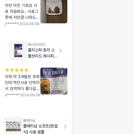
이런 미친 기호성 사
료 처음봐요.. 사료그
릇에 저만큼 나와도
싹싹 긁어 먹고 더 달
j*******
|
2024.09.06
라고 합니다 ㅠ 일반
이랑 스테럴라이즈 상
관없이 다 잘먹어요
베스트브리드
홀리스틱 토이 스
몰브리드 레시피
치킨 1.8kg
이제 막 3개월된 포메
인데 먹던사료 안먹어
서 검색하다 좋다길래
주문. 뜯자마자 줬는
s*******
|
2024.09.06
데 오독오독 잘먹어요
😁 기분이 좋습니당
플래티넘
플래티넘 소프트(반습
식) 사료 샘플