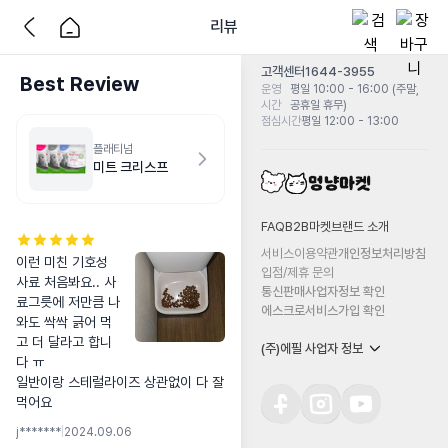
리뷰
고객센터
1644-3955
Best Review
운영
평일 10:00 - 16:00 (주말,
시간
공휴일 휴무)
점심시간
평일 12:00 - 13:00
플래티넘
미트 크리스프
FAQ
B2B마켓
브랜드 소개
서비스이용약관
개인정보처리방침
이런 미친 기호성 
입점/제휴 문의
사료 처음봐요.. 사
통신판매사업자정보 확인
료그릇에 저만큼 나
에스크로서비스가입 확인
와도 싹싹 긁어 먹
고 더 달라고 합니
(주)에필 사업자 정보
다 ㅠ 

일반이랑 스테럴라이즈 상관없이 다 잘
먹어요
j*******
|
2024.09.06