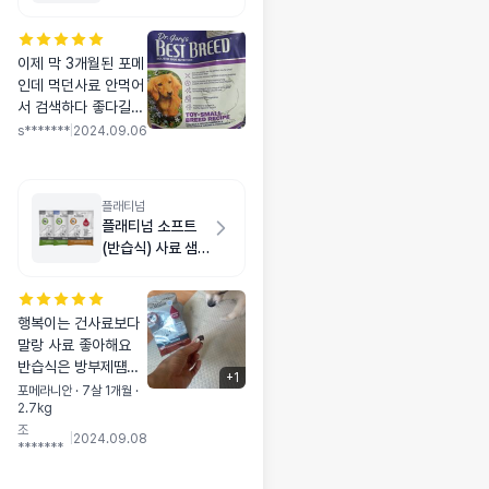
치킨 1.8kg
이제 막 3개월된 포메
인데 먹던사료 안먹어
서 검색하다 좋다길래
주문. 뜯자마자 줬는
s*******
|
2024.09.06
데 오독오독 잘먹어요
😁 기분이 좋습니당
플래티넘
플래티넘 소프트
(반습식) 사료 샘
플
행복이는 건사료보다
말랑 사료 좋아해요
반습식은 방부제떔에
+
1
꺼려지는데 플래티넘
포메라니안 · 7살 1개월 ·
2.7kg
은 방부제 없다니 최
조
고에요 거기다 잘먹어
|
2024.09.08
*******
요 간식인줄 아는듯
ㅎㄹ