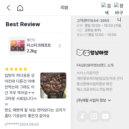
리뷰
고객센터
1644-3955
Best Review
운영
평일 10:00 - 16:00 (주말,
시간
공휴일 휴무)
점심시간
평일 12:00 - 13:00
벨칸도
마스터크래프트
2.2kg
FAQ
B2B마켓
브랜드 소개
서비스이용약관
입맛이 까다로운 강
개인정보처리방침
입점/제휴 문의
아진데 다른건 아예 
통신판매사업자정보 확인
안먹는데 그래도 이
에스크로서비스가입 확인
건 겨우 먹어요ㅜㅠ 
고마운 사료입니다ㅠ
(주)에필 사업자 정보
ㅠ 

변도 예쁘게 잘 눠요 연어보다는 오리가 
좀더 기호성이 좋은것 같아요
u*******
|
2024.09.02