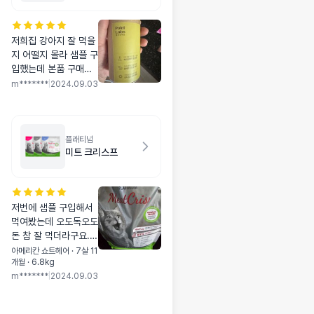
저희집 강아지 잘 먹을
지 어떨지 몰라 샘플 구
입했는데 본품 구매해
도 되겠어요 ㅎㅎ너무
m*******
|
2024.09.03
잘 먹네요
플래티넘
미트 크리스프
저번에 샘플 구입해서
먹여봤는데 오도독오도
돈 참 잘 먹더라구요.
가격이 사악하긴 하지
아메리칸 쇼트헤어 · 7살 11
개월 · 6.8kg
만 너무 좋아해서 이번
m*******
|
2024.09.03
엔 큰 것으로 주문했어
요. 역시 잘 먹어요.