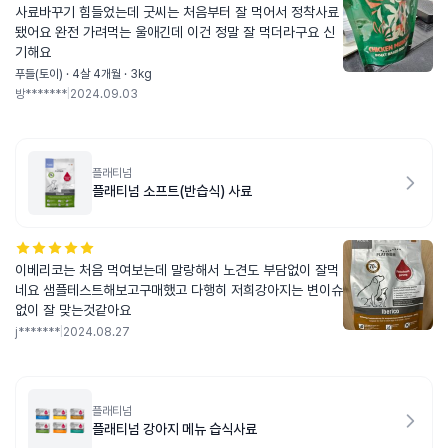
사료바꾸기 힘들었는데 굿씨는 처음부터 잘 먹어서 정착사료
됐어요 완전 가려먹는 울애긴데 이건 정말 잘 먹더라구요 신
기해요
푸들(토이) · 4살 4개월 · 3kg
방*******
|
2024.09.03
플래티넘
플래티넘 소프트(반습식) 사료
이베리코는 처음 먹여보는데 말랑해서 노견도 부담없이 잘먹
네요 샘플테스트해보고구매했고 다행히 저희강아지는 변이슈
없이 잘 맞는것같아요
j*******
|
2024.08.27
플래티넘
플래티넘 강아지 메뉴 습식사료