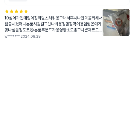
10살아가인데입이참까탈스러워용그래서혹시나안먹을까해서
샘플시켰더니본품시킬걸그랬나봐용정말잘먹어용입짧은애가
맞나싶을정도로😅본품주문드가용영양소도좋고나쁜재료도없
는것같아좋아용
w*******
|
2024.08.29