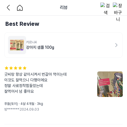
리뷰
Best Review
카르나4
강아지 샘플 100g
굿씨랑 항상 같이시켜서 번갈아 먹이는데

이것도 잘먹으니 다행이에요

정말 사료정착힘들었는데

잘먹어서 넘 좋아요
푸들(토이) · 4살 4개월 · 3kg
방*******
|
2024.09.03