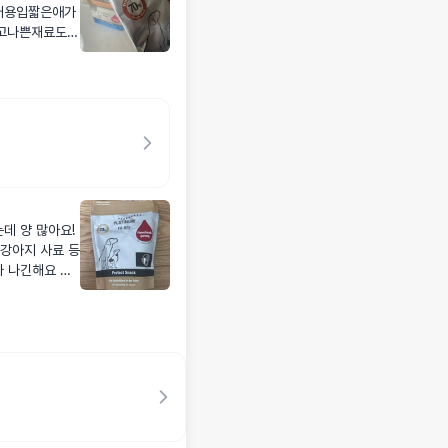
어용입짧은애가
고나쁜재료도없
데 양 많아요!
 강아지 사료 등
가 나긴해요 ㅋ