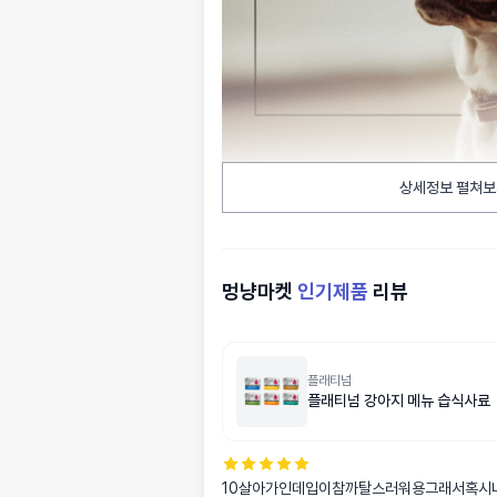
상세정보 펼쳐보
멍냥마켓
인기제품
리뷰
플래티넘
플래티넘 강아지 메뉴 습식사료
10살아가인데입이참까탈스러워용그래서혹시