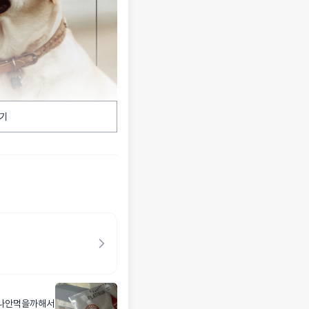
기
나안먹을까해서