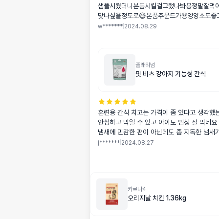
샘플시켰더니본품시킬걸그랬나봐용정말잘먹
맞나싶을정도로😅본품주문드가용영양소도좋
는것같아좋아용
w*******
|
2024.08.29
플래티넘
핏 비츠 강아지 기능성 간식
훈련용 간식 치고는 가격이 좀 있다고 생각했는
안심하고 먹일 수 있고 아이도 엄청 잘 먹네요
냄새에 민감한 편이 아닌데도 좀 지독한 냄새
ㅋ 간식 정착입니다
j*******
|
2024.08.27
카르나4
오리지날 치킨 1.36kg