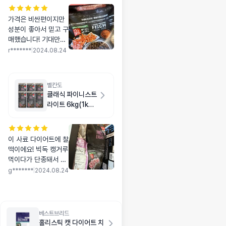
가격은 비싼편이지만
성분이 좋아서 믿고 구
매했습니다! 기대만큼
은 아니지만 그래도 잘
r*******
|
2024.08.24
먹네요~
벨칸도
클래식 파이니스트
라이트 6kg(1kg
X 6개)
이 사료 다이어트에 찰
떡이에요! 빅독 캥거루
먹이다가 단종돼서 유
목민 됐는데, 아카나
g*******
|
2024.08.24
라이트앤피트나 프론
티어 동결건조도 먹여
봤지만 별 효과는 없었
거든요ㅜ 요건 웬만한
베스트브리드
다이어트 사료보다 잘
홀리스틱 캣 다이어트 치