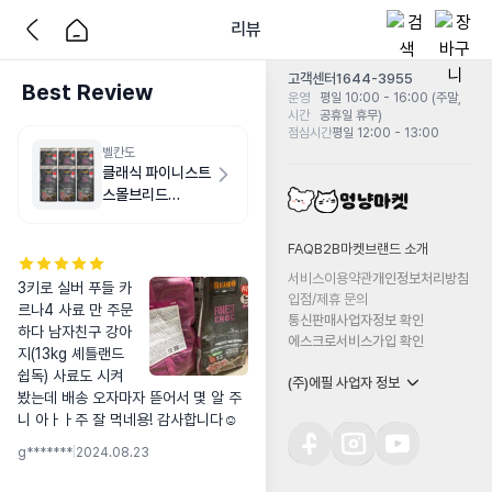
리뷰
고객센터
1644-3955
Best Review
운영
평일 10:00 - 16:00 (주말,
시간
공휴일 휴무)
점심시간
평일 12:00 - 13:00
벨칸도
클래식 파이니스트
스몰브리드
6kg(1kg X 6개)
FAQ
B2B마켓
브랜드 소개
서비스이용약관
개인정보처리방침
3키로 실버 푸들 카
입점/제휴 문의
르나4 사료 만 주문
통신판매사업자정보 확인
하다 남자친구 강아
에스크로서비스가입 확인
지(13kg 셰틀랜드 
쉽독) 사료도 시켜 
(주)에필 사업자 정보
봤는데 배송 오자마자 뜯어서 몇 알 주
니 아ㅏㅏ주 잘 먹네용! 감사합니다☺️
g*******
|
2024.08.23