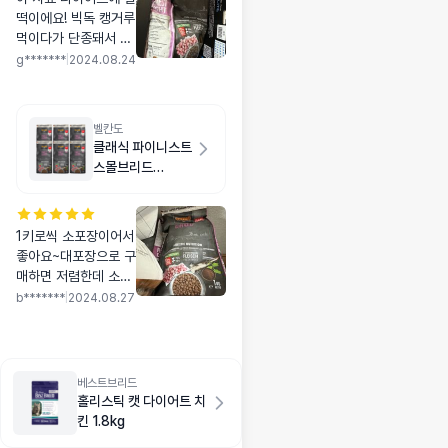
떡이에요! 빅독 캥거루
먹이다가 단종돼서 유
목민 됐는데, 아카나
g*******
|
2024.08.24
라이트앤피트나 프론
티어 동결건조도 먹여
봤지만 별 효과는 없었
벨칸도
거든요ㅜ 요건 웬만한
클래식 파이니스트
다이어트 사료보다 잘
스몰브리드
빠지는 듯해요 ㅎㅎ 성
6kg(1kg X 6개)
분도 좋고 마음에 들어
서 6kg 구매했습니다
1키로씩 소포장이어서
좋아요~대포장으로 구
매하면 저렴한데 소분
하기가 불편해서요~애
b*******
|
2024.08.27
기가 잘 먹습니다~성
분 더 좋은 상위라인도
알갱이크기가 요거만
하면 좋겠어요~
베스트브리드
홀리스틱 캣 다이어트 치
킨 1.8kg