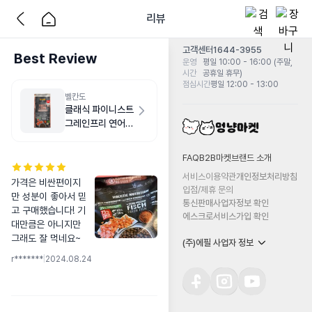
리뷰
고객센터
1644-3955
Best Review
운영
평일 10:00 - 16:00 (주말,
시간
공휴일 휴무)
점심시간
평일 12:00 - 13:00
벨칸도
클래식 파이니스트
그레인프리 연어
1kg
FAQ
B2B마켓
브랜드 소개
서비스이용약관
개인정보처리방침
가격은 비싼편이지
입점/제휴 문의
만 성분이 좋아서 믿
통신판매사업자정보 확인
고 구매했습니다! 기
에스크로서비스가입 확인
대만큼은 아니지만 
그래도 잘 먹네요~
(주)에필 사업자 정보
r*******
|
2024.08.24