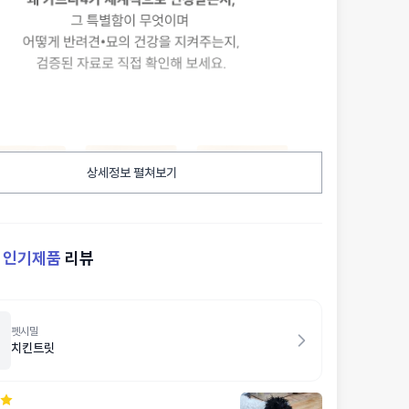
상세정보 펼쳐보기
켓
인기제품
리뷰
펫시밀
치킨트릿