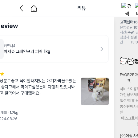
리뷰
고객센터
1
Review
운영
평일 10:
시간
(주말, 
점심시
평일 
간
13:
카르나4
이지츄 그레인프리 피쉬 1kg
FAQ
B2B마
켓
 성분도좋고 식이알러지있는 애기가먹을수있는
 좋다고해서 먹이고싶었는데 다행히 맛잇나봐
서비스이용
고 잘먹어서 구매했어요~
개인정보처
입점/제휴 
통신판매사
인
개월 · 1.2kg
에스크로서
024.08.26
(주)에필 사