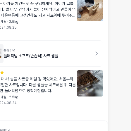
먹는 아가들 치킨트릿 꼭 구입하세요. 아이가 코를
다. 밥 너무 안먹어서 놀아주며 먹이고 만들어 먹
 더운여름에 고생안해도 되고 사료위에 뿌려주면
지 합니다.
개월 · 2.5kg
024.08.25
플래티넘
플래티넘 소프트(반습식) 사료 샘플
 대박! 샘플 사료중 제일 잘 먹었어요. 처음부터
유일한 사료입니다. 다른 샘플들 체크해본 뒤 다른
변동이 없다면 플래티넘으로 정착예정입니다.
개월 · 2.5kg
024.08.24
플래티넘