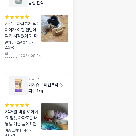
능성 간식
사료도 까다롭게 먹는
아이가 이건 단번에
먹기 시작했어요. 다
른 종류들도 구입해봐
말티푸 · 2살 6개월 ·
2.5kg
야겠습니다.
쁘
|
2024.08.24
*******
카르나4
이지츄 그레인프리
피쉬 1kg
24개월 비숑 여아에
요 입맛 까다로운 내
동생 기존 급여하던
사료를 잘 안 먹어서
비숑 프리제 · 4살 ·
4.6kg