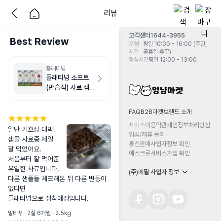
리뷰
고객센터
1644-3955
Best Review
운영
평일 10:00 - 16:00 (주말,
시간
공휴일 휴무)
점심시간
평일 12:00 - 13:00
플래티넘
플래티넘 소프트
(반습식) 사료 샘
플
FAQ
B2B마켓
브랜드 소개
서비스이용약관
개인정보처리방침
일단 기호성 대박!

입점/제휴 문의
샘플 사료중 제일 
통신판매사업자정보 확인
잘 먹었어요.

에스크로서비스가입 확인
처음부터 잘 먹어준 
유일한 사료입니다.

(주)에필 사업자 정보
다른 샘플들 체크해본 뒤 다른 변동이 
없다면 

플래티넘으로 정착예정입니다.
말티푸 · 2살 6개월 · 2.5kg