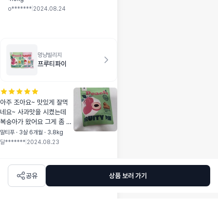
사료 바꿔주려고 찾아
o*******
|
2024.08.24
보다가 성분 좋다길래
샘플 급여했는데 눈물
도 안 나고 잘 먹어줘
서 본품 구매했어요!
상담도 친절하게 해주
멍냥빌리지
셔서 감사했습니다 !
프루티파이
🤍 눈물도 쏙 들어가
고 잘 먹어줘서 다음
에 또 구매할 것 같아
요 :)
아주 조아요~ 맛있게 잘먹
네요~ 사과맛을 시켰는데
복숭아가 왔어요 그게 좀 아
쉽네요..복숭아 잘 먹어서
말티푸 · 3살 6개월 · 3.8kg
다행이예요
달*******
|
2024.08.23
공유
상품 보러 가기