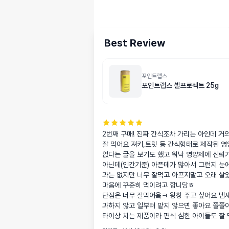
Best Review
포인트랩스
포인트랩스 셀프로젝트 25g
2번째 구매! 진짜 간식조차 가리는 아인데 거의
잘 먹어요 져키,트릿 등 간식형태로 제작된 영
없다는 글을 보기도 했고 워낙 영양제에 신뢰가
아닌데(인간기준) 아픈데가 많아서 그런지 눈에
과는 없지만 너무 잘먹고 아프지말고 오래 살았
마음에 꾸준히 먹이려고 합니당ㅎ

단점은 너무 잘먹어욬ㅋ 왕창 주고 싶어요 냄새
과하지 않고 일부러 맡지 않으면 좋아요 쫄쫄
타이상 치는 제품이라 편식 심한 아이들도 잘