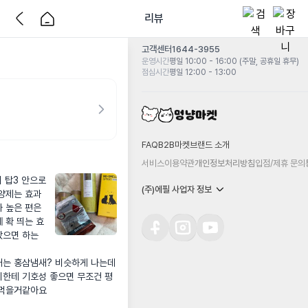
리뷰
고객센터
1644-3955
운영시간
평일 10:00 - 16:00 (주말, 공휴일 휴무)
점심시간
평일 12:00 - 13:00
FAQ
B2B마켓
브랜드 소개
서비스이용약관
개인정보처리방침
입점/제휴 문의
 탑3 안으로 
(주)에필 사업자 정보
양제는 효과 
 높은 편은 
 확 띄는 효
으면 하는 
는 홍삼냄새? 비슷하게 나는데 
이한테 기호성 좋으면 무조건 평
 먹을거같아요