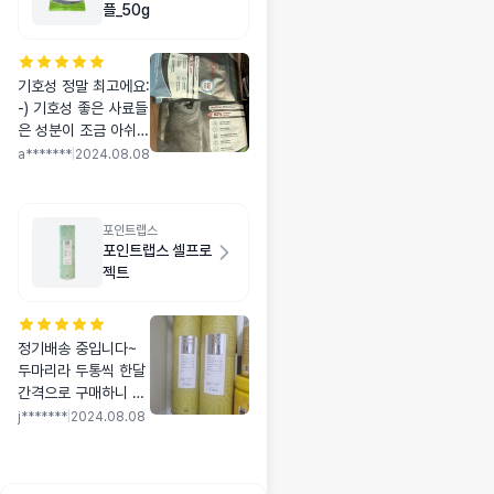
플_50g
기호성 정말 최고에요:
-) 기호성 좋은 사료들
은 성분이 조금 아쉬운
경우가 많았는데 요거
a*******
|
2024.08.08
는 생육사료라 믿고 먹
입니당✨
포인트랩스
포인트랩스 셀프로
젝트
정기배송 중입니다~
두마리라 두통씩 한달
간격으로 구매하니 딱
주기가 맞네요 믿고 먹
j*******
|
2024.08.08
입니다~~