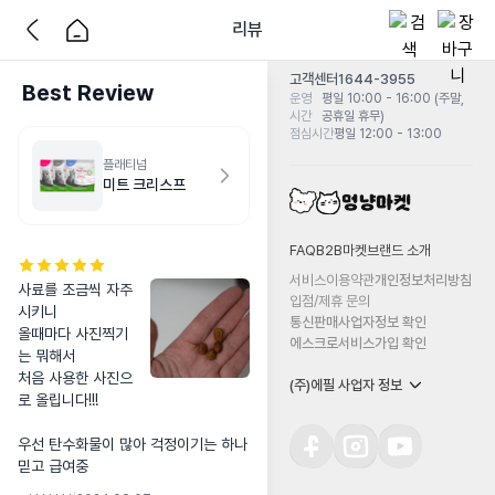
리뷰
고객센터
1644-3955
Best Review
운영
평일 10:00 - 16:00 (주말,
시간
공휴일 휴무)
점심시간
평일 12:00 - 13:00
플래티넘
미트 크리스프
FAQ
B2B마켓
브랜드 소개
서비스이용약관
개인정보처리방침
사료를 조금씩 자주 
입점/제휴 문의
시키니

통신판매사업자정보 확인
올때마다 사진찍기
에스크로서비스가입 확인
는 뭐해서 

처음 사용한 사진으
(주)에필 사업자 정보
로 올립니다!!!

우선 탄수화물이 많아 걱정이기는 하나

믿고 급여중