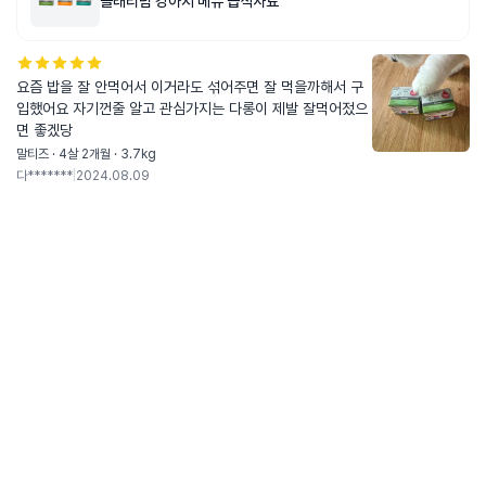
플래티넘 강아지 메뉴 습식사료
요즘 밥을 잘 안먹어서 이거라도 섞어주면 잘 먹을까해서 구
입했어요 자기껀줄 알고 관심가지는 다롱이 제발 잘먹어젔으
면 좋겠당
말티즈 · 4살 2개월 · 3.7kg
다*******
|
2024.08.09