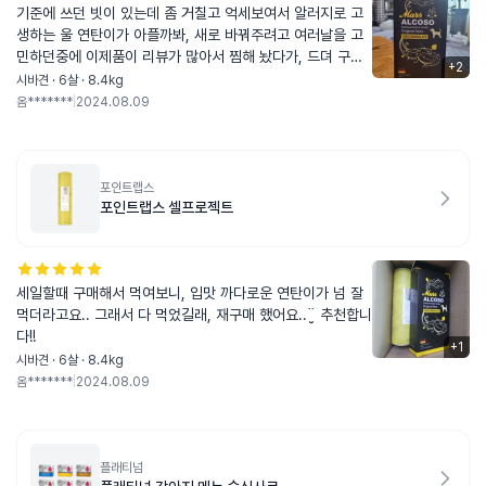
기준에 쓰던 빗이 있는데 좀 거칠고 억세보여서 알러지로 고
생하는 울 연탄이가 아플까봐, 새로 바꿔주려고 여러날을 고
민하던중에 이제품이 리뷰가 많아서 찜해 놨다가, 드뎌 구매
+
2
했어요.. 잘 쓰겠습니다.ღ
시바견 · 6살 · 8.4kg
옴*******
|
2024.08.09
포인트랩스
포인트랩스 셀프로젝트
세일할때 구매해서 먹여보니, 입맛 까다로운 연탄이가 넘 잘
먹더라고요.. 그래서 다 먹었길래, 재구매 했어요..¨̮ 추천합니
다!!
+
1
시바견 · 6살 · 8.4kg
옴*******
|
2024.08.09
플래티넘