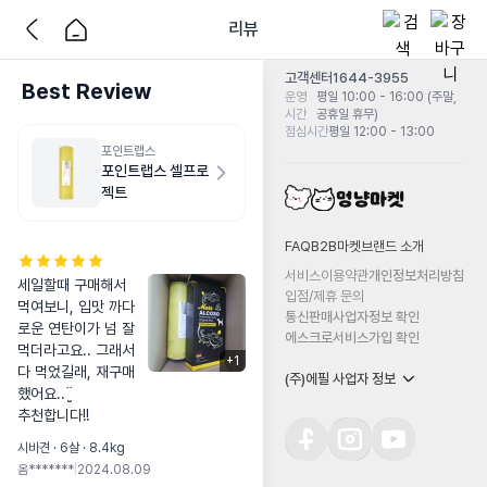
리뷰
고객센터
1644-3955
Best Review
운영
평일 10:00 - 16:00 (주말,
시간
공휴일 휴무)
점심시간
평일 12:00 - 13:00
포인트랩스
포인트랩스 셀프로
젝트
FAQ
B2B마켓
브랜드 소개
서비스이용약관
개인정보처리방침
세일할때 구매해서 
입점/제휴 문의
먹여보니, 입맛 까다
통신판매사업자정보 확인
로운 연탄이가 넘 잘 
에스크로서비스가입 확인
먹더라고요.. 그래서 
+
1
다 먹었길래, 재구매 
(주)에필 사업자 정보
했어요..¨̮

추천합니다!!
시바견 · 6살 · 8.4kg
옴*******
|
2024.08.09