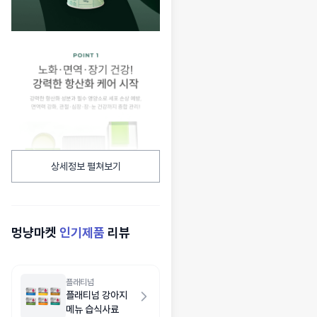
상세정보 펼쳐보기
멍냥마켓
인기제품
리뷰
플래티넘
플래티넘 강아지
메뉴 습식사료