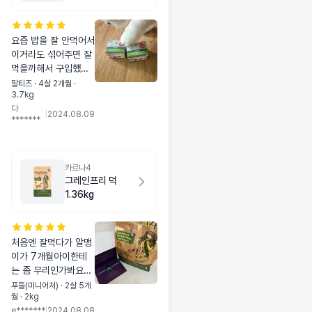
요즘 밥을 잘 안먹어서
이거라도 섞어주면 잘
먹을까해서 구입했어
요 자기껀줄 알고 관심
말티즈 · 4살 2개월 ·
3.7kg
가지는 다롱이 제발 잘
다
먹어젔으면 좋겠당
|
2024.08.09
*******
카르나4
그레인프리 덕
1.36kg
처음엔 잘먹다가 알맹
이가 7개월아이한테
는 좀 무리인가봐요ㅠ
원료 배변냄새 모든면
푸들(미니어처) · 2살 5개
월 · 2kg
에서 최고인데ㅠ아무
e*******
|
2024.08.08