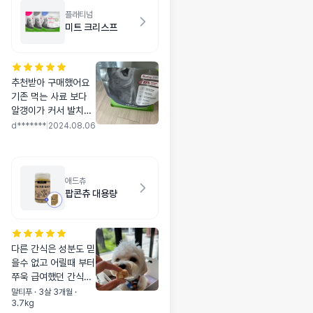
플래티넘
미트 크리스프
추천받아 구매했어요
기존 먹는 사료 보다
알갱이가 커서 발치한
고양이라 걱정을 많이
d*******
|
2024.08.06
했는데 잘먹는데 좀 힘
든지 점점 먹는양이 줄
어들어서 기존 먹는 사
료에 별식느낌으로 부
애드츄
팝콘츄 대용량
셔서 먹는중입니다 ㅎ
ㅎㅎ
다른 간식은 성분도 믿
을수 없고 어릴때 부터
쭈욱 급여했던 간식이
에요.. 알러지에 민감
말티푸 · 3살 3개월 ·
3.7kg
한 저희아이에게 딱이