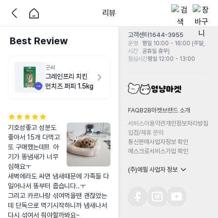
리뷰
고객센터
1644-3955
Best Review
운영
평일 10:00 - 16:00 (주말,
시간
공휴일 휴무)
점심시간
평일 12:00 - 13:00
굿씨
그레인프리 치킨
먼치즈 퍼피 1.5kg
FAQ
B2B마켓
브랜드 소개
서비스이용약관
개인정보처리방침
기호성좋고 성분도 
입점/제휴 문의
좋아서 15개 다먹고 
통신판매사업자정보 확인
또 구매했는데!!!  아
에스크로서비스가입 확인
기가 똥냄새가 너무 
심해요ㅜ

(주)에필 사업자 정보
새벽에라도 싸면 냄새때문에 가족들 다 
일어나서 똥부터 줍습니다..ㅜ

그리고 카르나랑 섞여먹을땐 괜찮았는
데 단독으로 먹기시작하니까 냄새나서 
다시 섞여서 줘야할까봐요~