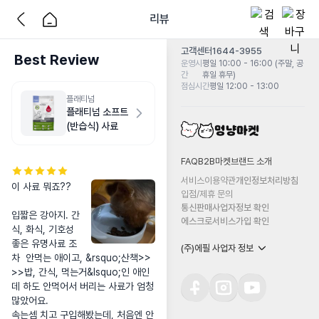
리뷰
고객센터
1644-3955
Best Review
운영시
평일 10:00 - 16:00 (주말, 공
간
휴일 휴무)
점심시간
평일 12:00 - 13:00
플래티넘
플래티넘 소프트
(반습식) 사료
FAQ
B2B마켓
브랜드 소개
서비스이용약관
개인정보처리방침
이 사료 뭐죠?? 

입점/제휴 문의
통신판매사업자정보 확인
입짧은 강아지. 간
에스크로서비스가입 확인
식, 화식, 기호성 
좋은 유명사료 조
(주)에필 사업자 정보
차  안먹는 애이고, &rsquo;산책>>
>>밥, 간식, 먹는거&lsquo;인 애인
데 하도 안먹어서 버리는 사료가 엄청 
많았어요. 

속는셈 치고 구입해봤는데, 처음엔 안