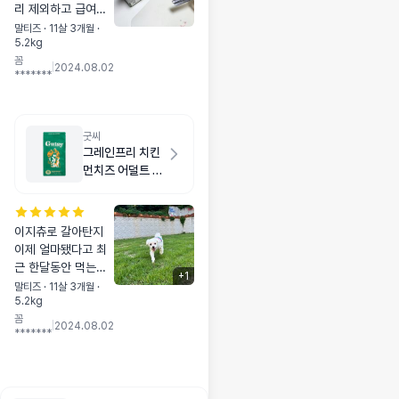
리 제외하고 급여하
기~ 과식은 금지이
말티즈 · 11살 3개월 ·
5.2kg
!,! 그나저나 뚜껑 넘
꼼
나 귀엽
|
2024.08.02
*******
굿씨
그레인프리 치킨
먼치즈 어덜트 스
몰바이트 2kg
이지츄로 갈아탄지
이제 얼마됐다고 최
근 한달동안 먹는둥
+
1
마는둥 .. 이쁜 똥도
말티즈 · 11살 3개월 ·
5.2kg
잘 안나오고해서사료
꼼
를 한번 바꿔 줘 봤더
|
2024.08.02
*******
니 응아상태도 좋고
이것만 골라 먹어
용... 제가 사고싶었
던 사료 리스트안에