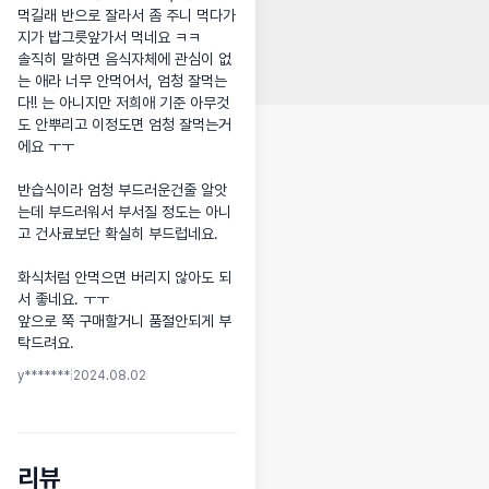
먹길래 반으로 잘라서 좀 주니 먹다가 
지가 밥그릇앞가서 먹네요 ㅋㅋ 

솔직히 말하면 음식자체에 관심이 없
는 애라 너무 안먹어서, 엄청 잘먹는
다!! 는 아니지만 저희애 기준 아무것
도 안뿌리고 이정도면 엄청 잘먹는거
에요 ㅜㅜ

반습식이라 엄청 부드러운건줄 알앗
는데 부드러워서 부서질 정도는 아니
고 건사료보단 확실히 부드럽네요. 

화식처럼 안먹으면 버리지 않아도 되
서 좋네요. ㅜㅜ

앞으로 쭉 구매할거니 품절안되게 부
탁드려요.
y*******
|
2024.08.02
리뷰