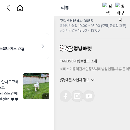
리뷰
고객센터
1644-3955
운영시간
평일 10:00 - 16:00 (주말, 공휴일 휴무)
점심시간
평일 12:00 - 13:00
스몰바이트 2kg
FAQ
B2B마켓
브랜드 소개
서비스이용약관
개인정보처리방침
입점/제휴 문의
(주)에필 사업자 정보
잘 안나오고해
고 

리스트안에  

+
1
택 ❤️❤️
