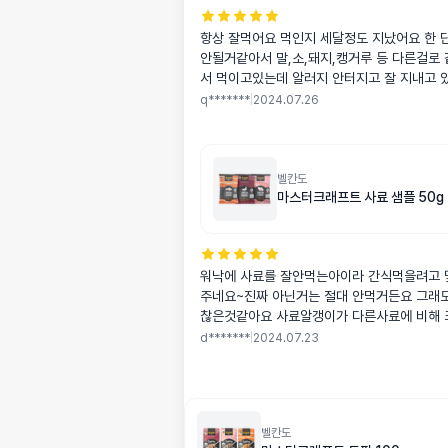
항상 잘먹어요 먹인지 세달정도 지났어요 한 
안될거같아서 말,소,돼지,캥거루 등 다른걸로
서 먹이고있는데 알러지 안터지고 잘 지내고 
문제없으면 계속 먹이려규요
q*******
|
2024.07.26
벨칸도
마스터크래프트 사료 샘플 50g
워낙에 사료를 잘안먹는아이라 간식먹을려고 
주네요~진짜 아닌거는 절대 안먹거든요 그래도
찮은것같아요 사료알갱이가 다른사료에 비해 
른 사료도 먹여보고 본품 구매하러올께요 배송
d*******
|
2024.07.23
벨칸도