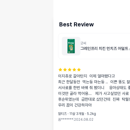
Best Review
굿씨
그레인프리 치킨 먼치즈 어덜트 
이지츄로 갈아탄지  이제 얼마됐다고  

최근 한달동안  먹는둥 마는둥 ..  이쁜 똥도 
서사료를 한번 바꿔 줘 봤더니    응아상태도 좋
이것만 골라 먹어용...   제가 사고싶었던 사료 
후순위였는데  급한대로 샀던건데  진짜  탁월한선
우리 꼼이 건강하자아
말티즈 · 11살 3개월 · 5.2kg
꼼*******
|
2024.08.02