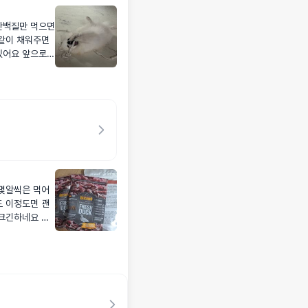
단백질만 먹으면
 같이 채워주면
있어요 앞으로
몇알씩은 먹어
 이정도면 괜
크긴하네요 다
 빨라요