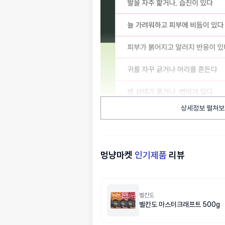
상세정보 펼쳐보
멍냥마켓
인기제품
리뷰
벨칸도
벨칸도 마스터크래프트 500g