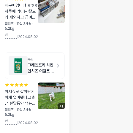
재구매입니댜 ㅎㅎㅎ
하루에 먹이는 칼로
리 제외하고 급여하
기~ 과식은 금지이
말티즈 · 11살 3개월 ·
5.2kg
!,! 그나저나 뚜껑 넘
꼼
나 귀엽
|
2024.08.02
*******
굿씨
그레인프리 치킨
먼치즈 어덜트 스
몰바이트 2kg
이지츄로 갈아탄지
이제 얼마됐다고 최
근 한달동안 먹는둥
+
1
마는둥 .. 이쁜 똥도
말티즈 · 11살 3개월 ·
5.2kg
잘 안나오고해서사료
꼼
를 한번 바꿔 줘 봤더
|
2024.08.02
*******
니 응아상태도 좋고