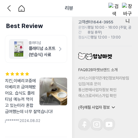
리뷰
고객센터
1644-3955
Best Review
운영시
평일 10:00 - 16:00 (주말, 공
간
휴일 휴무)
점심시간
평일 12:00 - 13:00
플래티넘
플래티넘 소프트
(반습식) 사료
FAQ
B2B마켓
브랜드 소개
서비스이용약관
개인정보처리방침
치킨,이베리코중에 
입점/제휴 문의
이베리코 급여해봤
통신판매사업자정보 확인
어요. 습식도 플레
에스크로서비스가입 확인
티넘 메뉴꺼 먹이
고 있는터라 혼합
(주)에필 사업자 정보
급여했는데 너무 잘먹습니다!
j*******
|
2024.08.02