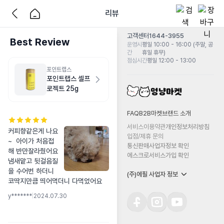
리뷰
고객센터
1644-3955
Best Review
운영시
평일 10:00 - 16:00 (주말, 공
간
휴일 휴무)
점심시간
평일 12:00 - 13:00
포인트랩스
포인트랩스 셀프
로젝트 25g
FAQ
B2B마켓
브랜드 소개
서비스이용약관
개인정보처리방침
커피향같은게 나요
입점/제휴 문의
~  아이가 처음접
통신판매사업자정보 확인
해 반만잘라줬어요 
에스크로서비스가입 확인
냄새맡고 뒷걸음질
을 수어번 하더니 
(주)에필 사업자 정보
코딱지만큼 띄어먹더니 다먹었어요
y*******
|
2024.07.30