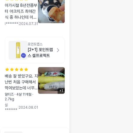
아가시절 8년전쯤부
터 야크치즈 최애간
식 중 하나인데 이거
크기 딱 적당해서 아
l*******
|
2024.07.31
주 좋네요!!!! 바로 된
건 피 날 때가 있어서
결국 조금 먹다가 통
포인트랩스
으로 렌지 돌려서 부
[2+1] 포인트랩
셔 주기도 했거든요
스 셀프로젝트
ㅋ
배송 잘 받았구요. 지
난번 처음 구매해서
먹여보았는데 너무너
+
1
무 잘먹어서 다시 재
말티즈 · 4살 11개월 ·
2.7kg
구매하게 되었어요.
설
최근 슬개골 수술하
|
2024.08.01
*******
고 기운없어하니 늘
마음이 짠한데 건강
에 좋은 영양간식으
로 잘 챙겨주려구 구