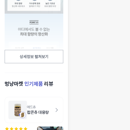
상세정보 펼쳐보기
멍냥마켓
인기제품
리뷰
애드츄
팝콘츄 대용량