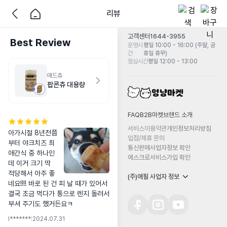
리뷰
고객센터
1644-3955
Best Review
운영시
평일 10:00 - 16:00 (주말, 공
간
휴일 휴무)
점심시간
평일 12:00 - 13:00
애드츄
팝콘츄 대용량
FAQ
B2B마켓
브랜드 소개
서비스이용약관
개인정보처리방침
아가시절 8년전쯤
입점/제휴 문의
부터 야크치즈 최
통신판매사업자정보 확인
애간식 중 하나인
에스크로서비스가입 확인
데 이거 크기 딱 
적당해서 아주 좋
(주)에필 사업자 정보
네요!!!! 바로 된 건 피 날 때가 있어서 
결국 조금 먹다가 통으로 렌지 돌려서 
부셔 주기도 했거든요ㅋ
l*******
|
2024.07.31