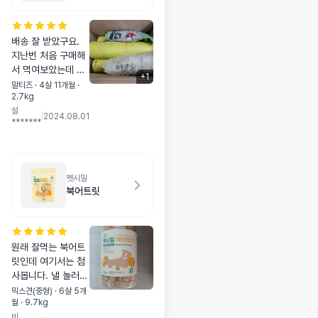
배송 잘 받았구요.
지난번 처음 구매해
서 먹여보았는데 너
+
1
무너무 잘먹어서 다
말티즈 · 4살 11개월 ·
2.7kg
시 재구매하게 되었
설
어요. 최근 슬개골
|
2024.08.01
*******
수술하고 기운없어
하니 늘 마음이 짠한
데 건강에 좋은 영양
간식으로 잘 챙겨주
펫시밀
려구 구매하게 되었
북어트릿
는데 꾸준하게 먹이
려구요.
원래 잘먹는 북어트
릿인데 여기서는 첨
사봅니다. 낼 놀러가
는데 가서 노즈워크
믹스견(중형) · 6살 5개
월 · 9.7kg
이걸로 하려구요~
비