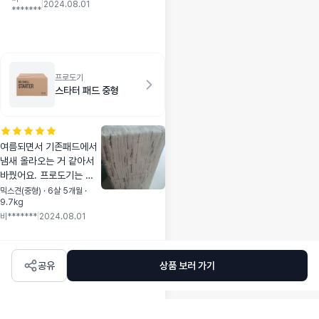
작고 맛있으니 아마
|
2024.08.01
*******
도 환장하고 찾겠
죠?ㅋㅋ
프로도기
스타터 패드 중형
여름되면서 기존패드에서
냄새 올라오는 거 같아서
바꿨어요. 프로도기는 일
다녀와도 냄새 잘 안나는
믹스견(중형) · 6살 5개월 ·
9.7kg
거 같았거든요. 잘쓸게요~
비*******
|
2024.08.01
공유
상품 보러 가기