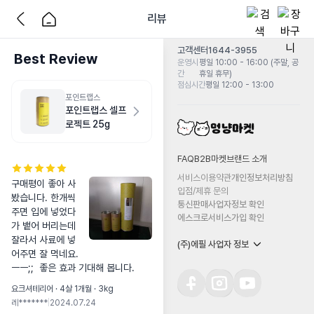
리뷰
고객센터
1644-3955
Best Review
운영시
평일 10:00 - 16:00 (주말, 공
간
휴일 휴무)
점심시간
평일 12:00 - 13:00
포인트랩스
포인트랩스 셀프
로젝트 25g
FAQ
B2B마켓
브랜드 소개
서비스이용약관
개인정보처리방침
구매평이 좋아 사
입점/제휴 문의
봤습니다. 한개씩 
통신판매사업자정보 확인
주면 입에 넣었다
에스크로서비스가입 확인
가 뱉어 버리는데 
잘라서 사료에 넣
(주)에필 사업자 정보
어주면 잘 먹네요.

ㅡㅡ;;  좋은 효과 기대해 봅니다.
요크셔테리어 · 4살 1개월 · 3kg
레*******
|
2024.07.24