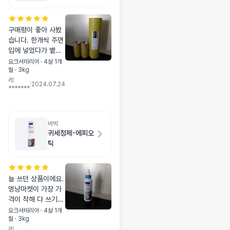
셀프로젝트
구매평이 좋아 사봤
습니다. 한개씩 주면
입에 넣었다가 뱉어
버리는데 잘라서 사
요크셔테리어 · 4살 1개
월 · 3kg
료에 넣어주면 잘 먹
레
네요. ㅡㅡ;; 좋은 효
|
2024.07.24
*******
과 기대해 봅니다.
버박
귀세정제-에피오
틱
늘 쓰던 상품이에요.
멍냥마켓이 가장 가
격이 착해 다 쓰기
전에 하나 더 사뒀어
요크셔테리어 · 4살 1개
월 · 3kg
요. 귀관리가 중요한
레