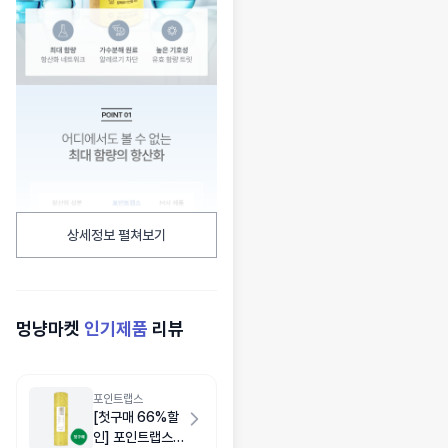
상세정보 펼쳐보기
멍냥마켓
인기제품
리뷰
포인트랩스
[첫구매 66%할
인] 포인트랩스