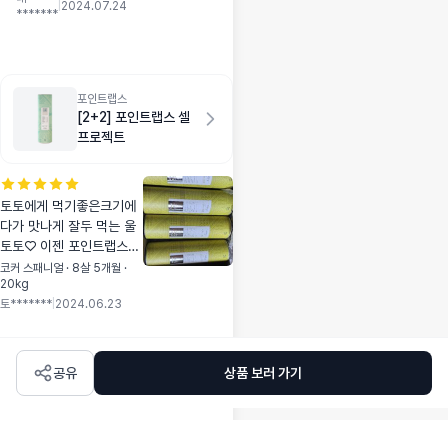
울애기 쭈욱 잘 사용
|
2024.07.24
*******
할게요~
포인트랩스
[2+2] 포인트랩스 셀
프로젝트
토토에게 먹기좋은크기에
다가 맛나게 잘두 먹는 울
토토♡ 이젠 포인트랩스
셀프로젝트는 완전 찜♡
코커 스패니얼 · 8살 5개월 ·
20kg
했네요~~2+2로 쟁여놓으
토*******
|
2024.06.23
니 토토를 위해 건강을 선
물해준거같아 제가 더 맘
이 푸근합니다
공유
상품 보러 가기