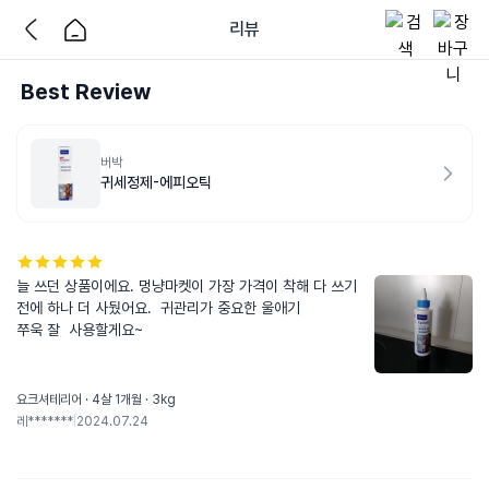
리뷰
Best Review
버박
귀세정제-에피오틱
늘 쓰던 상품이에요. 멍냥마켓이 가장 가격이 착해 다 쓰기 
전에 하나 더 사뒀어요.  귀관리가 중요한 울애기 

쭈욱 잘  사용할게요~
요크셔테리어 · 4살 1개월 · 3kg
레*******
|
2024.07.24