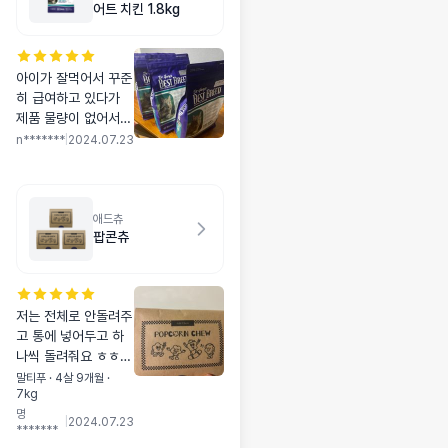
어트 치킨 1.8kg
아이가 잘먹어서 꾸준
히 급여하고 있다가
제품 물량이 없어서
재입고 되기만을 기다
n*******
|
2024.07.23
렸어요ㅠㅠ이번에야
말로 대량 구매 했습
니다. 사료 장난질이
심한 요즘 믿고 먹이
애드츄
팝콘츄
는 사료입니다. 가격
만 좀 착해지면 좋겠
어요....
저는 전체로 안돌려주
고 통에 넣어두고 하
나씩 돌려줘요 ㅎㅎㅎ
아그작 아그작 얼마나
말티푸 · 4살 9개월 ·
7kg
잘먹는지 🫶🏻 너무
명
너무 귀여워요 ㅎㅎ
|
2024.07.23
*******