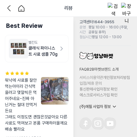
리뷰
고객센터
1644-3955
Best Review
운영
평일 10:00 - 16:00 (주말,
시간
공휴일 휴무)
점심시간
평일 12:00 - 13:00
벨칸도
클래식 파이니스
트 사료 샘플 70g
FAQ
B2B마켓
브랜드 소개
서비스이용약관
개인정보처리방침
워낙에 사료를 잘안
입점/제휴 문의
먹는아이라 간식먹
통신판매사업자정보 확인
을려고 몇알씩은 먹
에스크로서비스가입 확인
어주네요~진짜 아
닌거는 절대 안먹거
(주)에필 사업자 정보
든요

그래도 이정도면 괜찮은것같아요 다른 
사료도 먹여보고 본품 구매하러올께요 
배송 빨라요