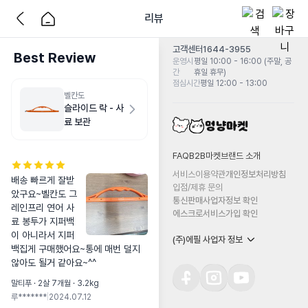
리뷰
고객센터
1644-3955
Best Review
운영시
평일 10:00 - 16:00 (주말, 공
간
휴일 휴무)
점심시간
평일 12:00 - 13:00
벨칸도
슬라이드 락 - 사
료 보관
FAQ
B2B마켓
브랜드 소개
서비스이용약관
개인정보처리방침
배송 빠르게 잘받
입점/제휴 문의
았구요~벨칸도 그
통신판매사업자정보 확인
레인프리 연어 사
에스크로서비스가입 확인
료 봉투가 지퍼백
이 아니라서 지퍼
(주)에필 사업자 정보
백집게 구매했어요~통에 매번 덜지
않아도 될거 같아요~^^
말티푸 · 2살 7개월 · 3.2kg
루*******
|
2024.07.12