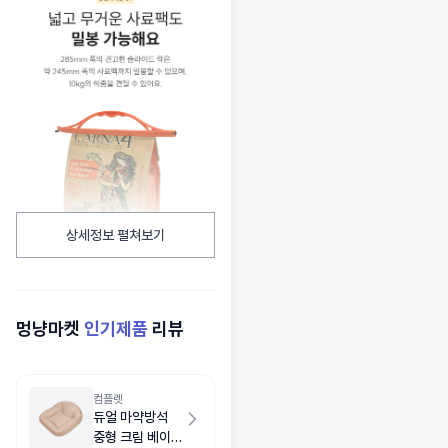
상세정보 펼쳐보기
멍냥마켓
인기제품
리뷰
컴플렛
듀얼 마약방석
중형 크림 베이