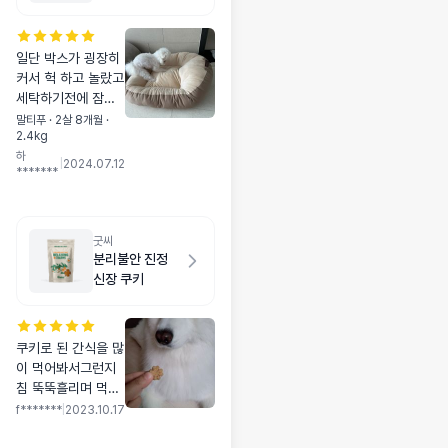
지
일단 박스가 굉장히
커서 헉 하고 놀랐고
세탁하기전에 잠깐
놔봤는데 우리집 애
말티푸 · 2살 8개월 ·
2.4kg
는 올라가서 땅파기
하
중이에요 ㅋㅋㅋㅋ
|
2024.07.12
*******
맘에 드나봐요 8개
월 2.4키로 말티푸
중형 완죤 침대에요
폭신폭신하고 잘쓸
굿씨
거 같아요💗
분리불안 진정
신장 쿠키
쿠키로 된 간식을 많
이 먹어봐서그런지
침 뚝뚝흘리며 먹어
요 오프라인 매장에
f*******
|
2023.10.17
서 구매했다가 여기