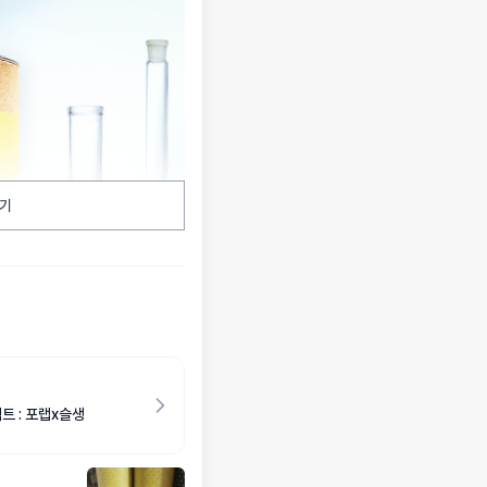
기
젝트 : 포랩x슬생