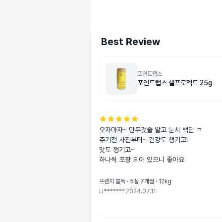
Best Review
포인트랩스
포인트랩스 셀프로젝트 25g
오자마자~ 만두것줄 알고 눈치 백단 ㅋ

주기전 사진부터~ 건강도 챙기고! 

맛도 챙기고~

하나씩 포장 되어 있으니 좋아요
프렌치 불독 · 5살 7개월 · 12kg
U*******
|
2024.07.11