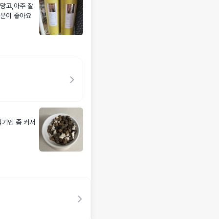
,망고,아주 잘
기분이 좋아요
먹기엔 좀 커서