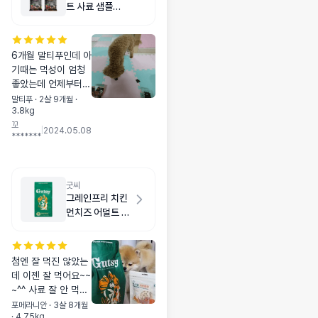
트 사료 샘플
70g
6개월 말티푸인데 아
기때는 먹성이 엄청
좋았는데 언제부터인
가 사료를 가리기 시
말티푸 · 2살 9개월 ·
3.8kg
작하더니 먹는둥 마
꼬
는둥 하더라구요. 로
|
2024.05.08
*******
얄캐닌 베스트브리드
나우 오리젠 다먹여
봤는데 조금 먹는가
싶더니 전부 남기
굿씨
고... 그레인프리 연
그레인프리 치킨
어랑 파이니스트 크
먼치즈 어덜트 스
록 샘플 주문해서 먹
몰바이트 2kg
여봤는데 크록은 조
금 먹다 남기고 연어
첨엔 잘 먹진 않았는
는 폭풍 흡입합니다.
데 이젠 잘 먹어요~~
사진 왼쪽이 그레인
~^^ 사료 잘 안 먹을
프리 연어 오른쪽이
땐 애가 탔는데 이젠
포메라니안 · 3살 8개월
기존에 먹던 사료에
· 4.75kg