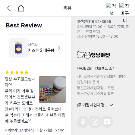
리뷰
고객센터
1644-3955
Best Review
운영시
평일 10:00 - 16:00 (주말, 공
간
휴일 휴무)
점심시간
평일 12:00 - 13:00
애드츄
치즈본 S 대용량
FAQ
B2B마켓
브랜드 소개
서비스이용약관
개인정보처리방침
항상 수고많으십니
입점/제휴 문의
다^^

통신판매사업자정보 확인
우리 애가 너무 잘 
에스크로서비스가입 확인
먹어서 친동생부부
가 키우는 도베르
(주)에필 사업자 정보
만=마리가 생각나 전화로 물어보니 
잘 먹는다고 해서 선물하고 싶은 마음
에 주문했어요^^
하이브리드(소형믹스) · 3살 7개월 · 5.5kg