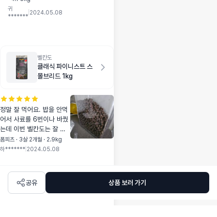
그릇 싹싹 핱아 먹어
요. 원래 먹던 사료쪽
귀
요~~~^^ 몸무게도
|
2024.05.08
으로는 고개도 안돌
*******
늘고~~~ 몸무게가
리고 먹습니다ㅋㅋ
늘어나니 또 그게 걱
정이고~~~ ㅋㅋㅋ
벨칸도
클래식 파이니스트 스
몰브리드 1kg
정말 잘 먹어요. 밥을 안먹
어서 사료를 6번이나 바꿨
는데 이번 벨칸도는 잘 먹
어서 너무 기분이 좋습니
폼피츠 · 3살 2개월 · 2.9kg
다. 성분도 믿을만하고 무
하*******
|
2024.05.08
엇보다 멍냥보감에서 검증
된 사료니 믿고 먹어요!!
공유
상품 보러 가기