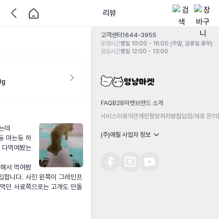
리뷰
고객센터
1644-3955
운영시간
평일 10:00 - 16:00 (주말, 공휴일 휴무)
점심시간
평일 12:00 - 13:00
0g
FAQ
B2B마켓
브랜드 소개
서비스이용약관
개인정보처리방침
입점/제휴 문의
데 

(주)에필 사업자 정보
둥 마는둥 하
젠 다먹여봤는
문해서 먹여봤
입합니다. 사진 왼쪽이 그레인프
 먹던 사료쪽으로는 고개도 안돌