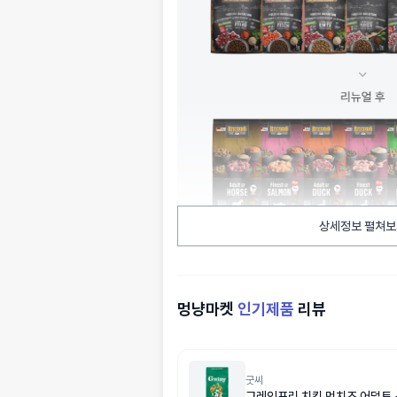
상세정보 펼쳐보
멍냥마켓
인기제품
리뷰
굿씨
그레인프리 치킨 먼치즈 어덜트 