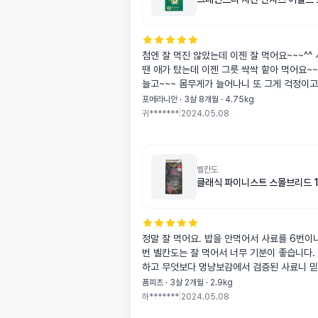
첨엔 잘 먹진 않았는데 이젠 잘 먹어요~~~^^ 
땐 애가 탔는데 이젠 그릇 싹싹 핱아 먹어요~~
늘고~~~ 몸무게가 늘어나니 또 그게 걱정이고
포메라니안 · 3살 8개월 · 4.75kg
귀*******
|
2024.05.08
벨칸도
클래식 파이니스트 스몰브리드 1
정말 잘 먹어요. 밥을 안먹어서 사료를 6번이
번 벨칸도는 잘 먹어서 너무 기분이 좋습니다.
하고 무엇보다 멍냥보감에서 검증된 사료니 믿고
폼피츠 · 3살 2개월 · 2.9kg
하*******
|
2024.05.08