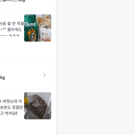
사료 잘 안 먹을
~^^ 몸무게도
~~~ ㅋㅋㅋ
kg
나 바꿨는데 이
 성분도 믿을만
 먹어요!!