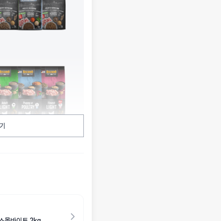
기
스몰바이트 2kg