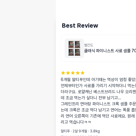
Best Review
벨칸도
클래식 파이니스트 사료 샘플 7
6개월 말티푸인데 아기때는 먹성이 엄청 좋았는
언제부터인가 사료를 가리기 시작하더니 먹는
더라구요. 로얄캐닌 베스트브리드 나우 오리
데 조금 먹는가 싶더니 전부 남기고...

그레인프리 연어랑 파이니스트 크록 샘플 주
는데 크록은 조금 먹다 남기고 연어는 폭풍 흡
리 연어 오른쪽이 기존에 먹던 사료에요. 원래
리고 먹습니다ㅋㅋ
말티푸 · 2살 9개월 · 3.8kg