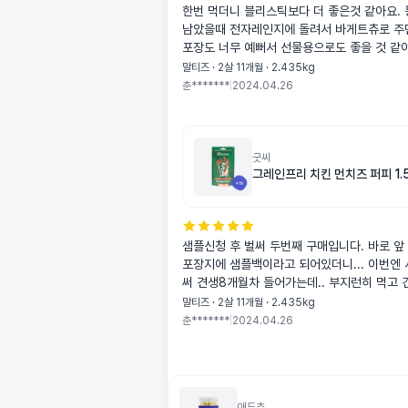
한번 먹더니 블리스틱보다 더 좋은것 같아요. 몽당연필처럼
남았을때 전자레인지에 돌려서 바게트츄로 주
포장도 너무 예뻐서 선물용으로도 좋을 것 같
말티즈 · 2살 11개월 · 2.435kg
춘*******
|
2024.04.26
굿씨
그레인프리 치킨 먼치즈 퍼피 1.5
샘플신청 후 벌써 두번째 구매입니다. 바로 앞
포장지에 샘플백이라고 되어있더니... 이번엔 
써 견생8개월차 들어가는데.. 부지런히 먹고 
하게 자랐으면 합니다!
말티즈 · 2살 11개월 · 2.435kg
춘*******
|
2024.04.26
애드츄