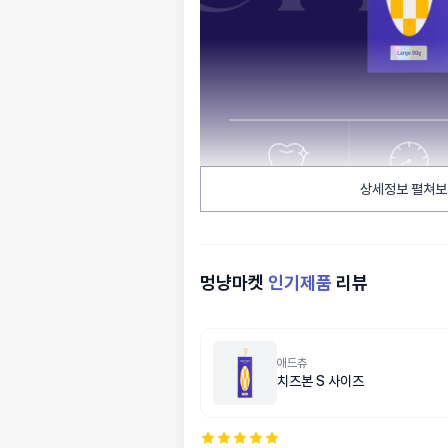
상세정보 펼쳐보
멍냥마켓
인기제품
리뷰
애드츄
치즈본 S 사이즈