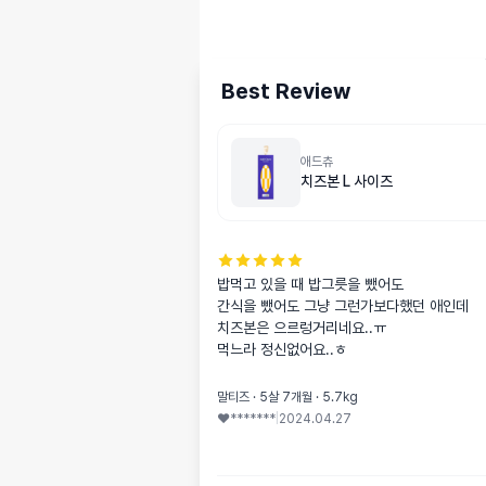
Best Review
애드츄
치즈본 L 사이즈
밥먹고 있을 때 밥그릇을 뺐어도

간식을 뺐어도 그냥 그런가보다했던 애인데

치즈본은 으르렁거리네요..ㅠ

먹느라 정신없어요..ㅎ
말티즈 · 5살 7개월 · 5.7kg
❤*******
|
2024.04.27