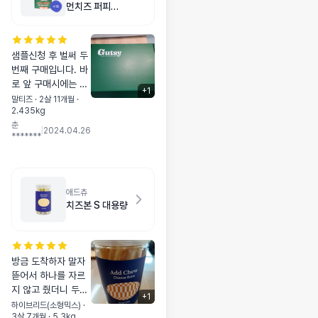
먼치즈 퍼피
1.5kg
샘플신청 후 벌써 두
번째 구매입니다. 바
로 앞 구매시에는 소
+
1
포장지에 샘플백이라
말티즈 · 2살 11개월 ·
2.435kg
고 되어있더니... 이
춘
번엔 사라졌네요. 벌
|
2024.04.26
*******
써 견생8개월차 들
어가는데.. 부지런히
먹고 건강하게 튼튼
하게 자랐으면 합니
애드츄
다!
치즈본 S 대용량
방금 도착하자 말자
뜯어서 하나를 자르
지 않고 줬더니 두손
+
1
잡고 갈아먹으면서
하이브리드(소형믹스) ·
3살 7개월 · 5.3kg