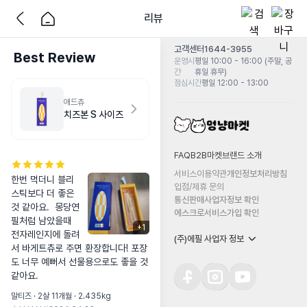
리뷰
고객센터
1644-3955
Best Review
운영시
평일 10:00 - 16:00 (주말, 공
간
휴일 휴무)
점심시간
평일 12:00 - 13:00
애드츄
치즈본 S 사이즈
FAQ
B2B마켓
브랜드 소개
서비스이용약관
개인정보처리방침
한번 먹더니 블리
입점/제휴 문의
스틱보다 더 좋은
통신판매사업자정보 확인
것 같아요.  몽당연
에스크로서비스가입 확인
필처럼 남았을때 
+
1
전자레인지에 돌려
(주)에필 사업자 정보
서 바게트츄로 주면 환장합니다! 포장
도 너무 예뻐서 선물용으로도 좋을 것 
같아요.
말티즈 · 2살 11개월 · 2.435kg