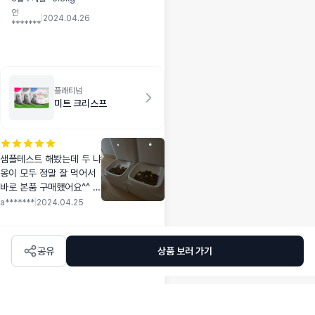
너무 좋아하네요^^
언
감사합니다^^
|
2024.04.26
*******
플래티넘
미트 크리스프
샘플테스트 해봤는데 두 냐
옹이 모두 정말 잘 먹어서
바로 본품 구매했어요^^ 수
급만 안정적이면 꾸준히 먹
a*******
|
2024.04.25
여보고 싶어요
공유
상품 보러 가기