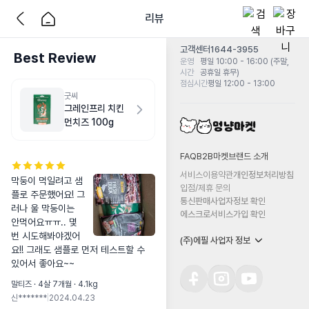
리뷰
고객센터
1644-3955
Best Review
운영
평일 10:00 - 16:00 (주말,
시간
공휴일 휴무)
점심시간
평일 12:00 - 13:00
굿씨
그레인프리 치킨
먼치즈 100g
FAQ
B2B마켓
브랜드 소개
서비스이용약관
개인정보처리방침
막둥이 먹일려고 샘
입점/제휴 문의
플로 주문했어요! 그
통신판매사업자정보 확인
러나 울 막둥이는 
에스크로서비스가입 확인
안먹어요ㅠㅠ.. 몇
번 시도해봐야겠어
(주)에필 사업자 정보
요!! 그래도 샘플로 먼저 테스트할 수 
있어서 좋아요~~
말티즈 · 4살 7개월 · 4.1kg
신*******
|
2024.04.23