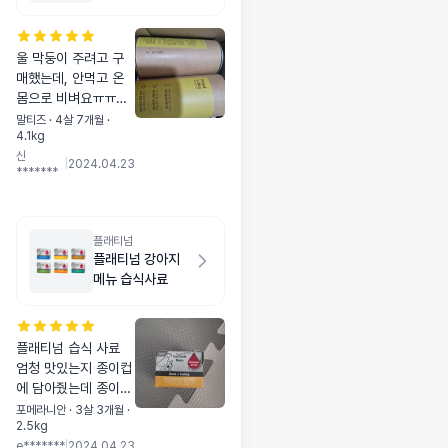
울 막둥이 주려고 구
매했는데, 안먹고 온
몸으로 비벼요ㅠㅠㅎ
ㅎ 다행히 큰거 안사
말티즈 · 4살 7개월 ·
4.1kg
고 작은거 사서 다행
신
이에요~ 몇번 더 시도
|
2024.04.23
*******
해보고 안먹으면 나눔
해야겠어요ㅠㅠㅎㅎ
ㅎ
플래티넘
플래티넘 강아지
메뉴 습식사료
플래티넘 습식 사료
엄청 맛있는지 종이컵
에 담아줬는데 종이컵
까지 먹으려고 하더라
포메라니안 · 3살 3개월 ·
2.5kg
구요..ㅎㅎㅎ 코를 박
e*******
|
2024.04.23