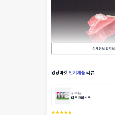
상세정보 펼쳐보
멍냥마켓
인기제품
리뷰
플래티넘
미트 크리스프