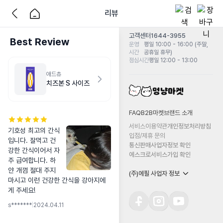
리뷰
고객센터
1644-3955
Best Review
운영
평일 10:00 - 16:00 (주말,
시간
공휴일 휴무)
점심시간
평일 12:00 - 13:00
애드츄
치즈본 S 사이즈
FAQ
B2B마켓
브랜드 소개
서비스이용약관
개인정보처리방침
기호성 최고의 간식
입점/제휴 문의
입니다. 잘먹고 건
통신판매사업자정보 확인
강한 간식이어서 자
에스크로서비스가입 확인
주 급여합니다. 하
얀 개껌 절대 주지 
(주)에필 사업자 정보
마시고 이런 건강한 간식을 강아지에
게 주세요!
s*******
|
2024.04.11