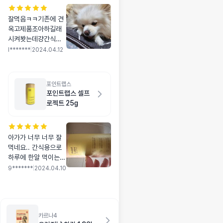
잘먹음ㅋㅋ기존에 견
옥고제품조아하길래
시켜봣는데걍간식이
아니라 영양제라 더좋
l*******
|
2024.04.12
음 꾸준하게 먹일예정
포인트랩스
포인트랩스 셀프
로젝트 25g
아가가 너무 너무 잘
먹네요.. 간식용으로
하루에 한알 먹이는데
먹고나면 힘이 넘쳐나
9*******
|
2024.04.10
요..ㅎㅎ
카르나4