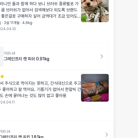
 둘과 함께 하다 보니 브러쉬 종류별로 가
쉬가 없어서 검색해보다 되도록 브랜드
 싶어 금액대가 조금 있어도
션감이 좋
· 3살 11개월 · 4.6kg
024.04.10
빗겨서 죽은털이 더 잘나오더라구요! 추천합니다 :)
카르나4
그레인프리 캣 피쉬 0.91kg
서 주식으로 먹이지는 못하고, 간식대신으로 주고
주 좋아하고 잘 먹어요. 기름기가 없어서 한알씩 간
도 손에 묻어나는 것도 많이 없고 좋아용
24.04.11
카르나4
그레인프리 캣 치킨 1.81kg