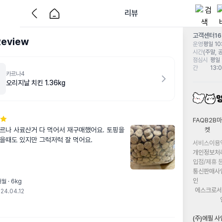
리뷰
고객센터
1
Review
운영
평일 10:
시간
(주말, 
점심시
평일 
간
13:
카르나4
오리지날 치킨 1.36kg
FAQ
B2B마
켓
르나 사료산거 다 먹어서 재구매했어요. 토핑을 
을때도 있지만 그럭저럭 잘 먹어요.
서비스이용
개인정보처
입점/제휴 
통신판매사
인
월 · 6kg
에스크로서
24.04.12
(주)에필 사