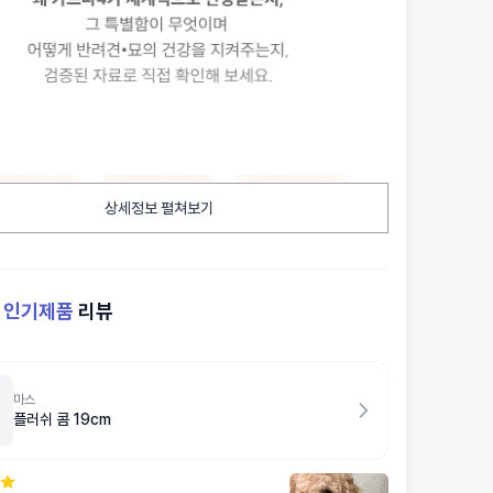
상세정보 펼쳐보기
켓
인기제품
리뷰
마스
플러쉬 콤 19cm