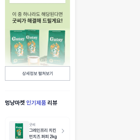
상세정보 펼쳐보기
멍냥마켓
인기제품
리뷰
굿씨
그레인프리 치킨
먼치즈 퍼피 2kg