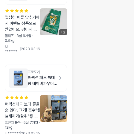
열심히 퍼즐 맞추기해
서 이벤트 상품으로
받았어요. 강아지 알
+
3
러지가 큰 문제가 되
말티즈 · 3살 6개월 ·
0.5kg
면서 곤충사료에 관심
보
이 생겼는데, 곤충사
|
2023.03.16
*******
료가 다 같은게 아니
더라구요. 유기농 곡
물을 먹고자란 밀웜이
주 원료이고 퍼피에게
프로도기
필요한 영양 성분과
퍼펙션 패드 특대
구성비율에 맞게 제조
형 베이비파우더
된 퍼피용 사료입니
향 20매
다. 급여량도 겉표지
에 보기편하게 쓰여있
퍼펙션패드 보다 좋을
네요. 다만 아쉬운 점
순 없다! 크기! 흡수력!
은 사이즈가 조금 크
냄새제거(탈취력)! 내
네요. 1 cm X 0.8c
구성(안찢어짐)! 이 모
프렌치 불독 · 5살 7개월 ·
m 정도 되는것같아
12kg
든것을 만족 시켜줍니
요. 초소형견 키우시
U*******
|
2023.03.15