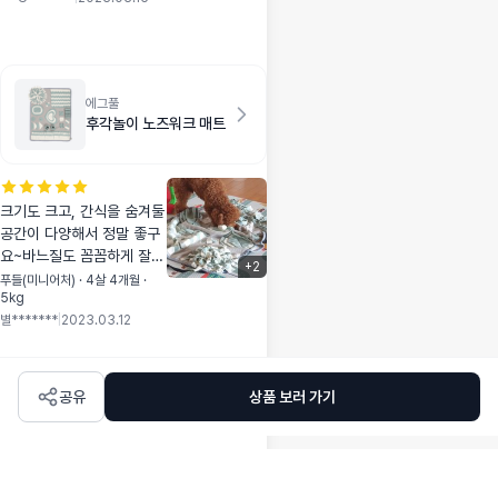
다 너무너무 잘 사용
는 분은 참고하시면
하는 패드 입니다〰️
될것 같아요.
👍🏼
에그풀
후각놀이 노즈워크 매트
크기도 크고, 간식을 숨겨둘
공간이 다양해서 정말 좋구
요~바느질도 꼼꼼하게 잘
+
2
되어있네요~~받자마자 세
푸들(미니어처) · 4살 4개월 ·
5kg
탁해서 간식을 숨겨줬더니
별*******
|
2023.03.12
정신없이 찾으며 놀아요~^^
우리 강아지에게 완소템이
되었어요~~무척 만족합니
다~~!!♡
공유
상품 보러 가기