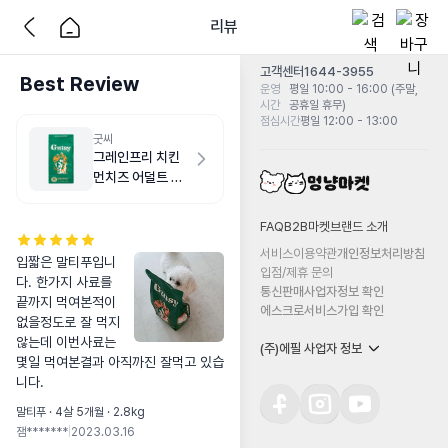
리뷰
고객센터
1644-3955
Best Review
운영
평일 10:00 - 16:00 (주말,
시간
공휴일 휴무)
점심시간
평일 12:00 - 13:00
굿씨
그레인프리 치킨
먼치즈 어덜트 스
몰바이트 2kg
FAQ
B2B마켓
브랜드 소개
서비스이용약관
개인정보처리방침
입짧은 말티푸입니
입점/제휴 문의
다. 한가지 사료를 
통신판매사업자정보 확인
끝까지 먹여본적이 
에스크로서비스가입 확인
없을정도로 잘 먹지 
않는데 이번사료는 
(주)에필 사업자 정보
몇일 먹여본결과 아직까진 잘먹고 있습
니다.
말티푸 · 4살 5개월 · 2.8kg
잼*******
|
2023.03.16