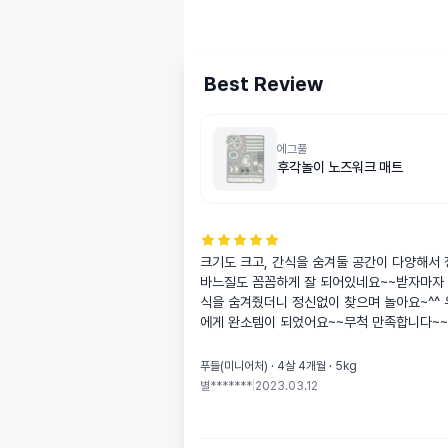
Best Review
에그풀
후각놀이 노즈워크 매트
크기도 크고, 간식을 숨겨둘 공간이 다양해서 
바느질도 꼼꼼하게 잘 되어있네요~~받자마자
식을 숨겨줬더니 정신없이 찾으며 놀아요~^^
에게 완소템이 되었어요~~무척 만족합니다~~!
푸들(미니어처) · 4살 4개월 · 5kg
별*******
|
2023.03.12