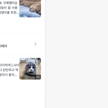
로 구매했어요
막둥이 잘 사용
 그레이
하게 L사이
다 탄탄하고 딱
+
2