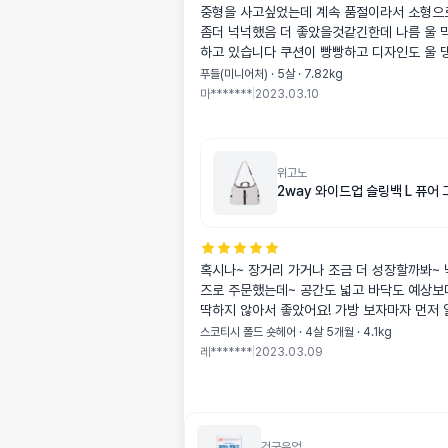
중형을 사고싶었는데 계속 품절이라서 소형으
좀더 넉넉했음 더 좋았을것같긴한데 나름 울 
하고 있습니다 쿠션이 빵빵하고 디자인도 울 댕댕이를 위한
디자인으로 만드신거같네요 너무 만족합니다
푸들(미니어처) · 5살 · 7.82kg
마*******
|
2023.03.10
위고노
2way 와이드업 슬링백 L 퓨어
혹시나~ 장거리 가거나 조금 더 성장할까봐~ 넉넉
즈로 주문했는데~ 공간도 넓고 바닥도 예상보
딱하지 않아서 좋았어요! 가방 보자마자 먼저 알아서 들어갔
네요!^-^ 사진보다 실물이 더 크고 여유 많고 튼튼해요! 참고
스코티시 폴드 숏헤어 · 4살 5개월 · 4.1kg
로 레이는 4.1키로 랍니다!^-^ 전 강추해요🤩
레*******
|
2023.03.09
건국유업