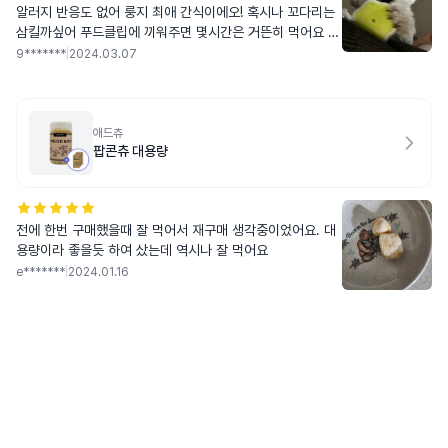
알러지 반응도 없어 룽지 최애 간식이에오! 혹시나 꼬다리는
삼킬까싶어 푸드클립에 끼워주면 몇시간은 거뜬히 먹어요 ㅎ
ㅎ 남은 부분 전자레인지에 돌려주면 뻥튀기처럼 되는데 그
9*******
|
2024.03.07
것두 엄청 조아해요 🩷
애드츄
팝콘츄 대용량
전에 한번 구매했을때 잘 먹어서 재구매 생각중이었어요. 대
용량이라 좋을듯 하여 샀는데 역시나 잘 먹어요
e*******
|
2024.01.16