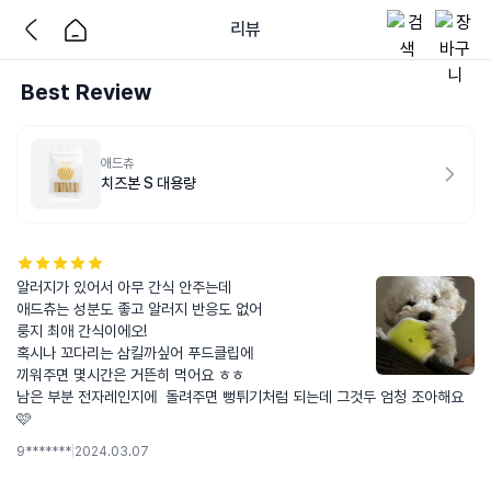
리뷰
Best Review
애드츄
치즈본 S 대용량
알러지가 있어서 아무 간식 안주는데 

애드츄는 성분도 좋고 알러지 반응도 없어

룽지 최애 간식이에오! 

혹시나 꼬다리는 삼킬까싶어 푸드클립에 

끼워주면 몇시간은 거뜬히 먹어요 ㅎㅎ

남은 부분 전자레인지에  돌려주면 뻥튀기처럼 되는데 그것두 엄청 조아해요 
🩷
9*******
|
2024.03.07